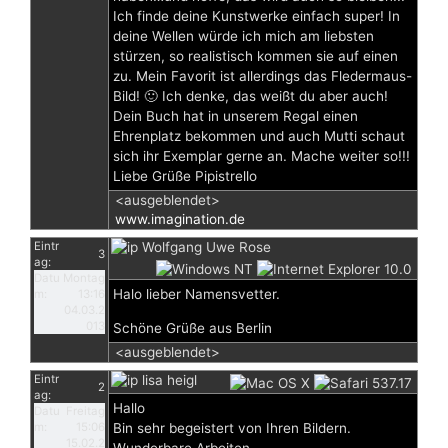
Ich finde deine Kunstwerke einfach super! In
deine Wellen würde ich mich am liebsten
stürzen, so realistisch kommen sie auf einen
zu. Mein Favorit ist allerdings das Fledermaus-
Bild! 🙂 Ich denke, das weißt du aber auch!
Dein Buch hat in unserem Regal einen
Ehrenplatz bekommen und auch Mutti schaut
sich ihr Exemplar gerne an. Mache weiter so!!!
Liebe Grüße Pipistrello
<ausgeblendet>
www.imagination.de
Eintr
Wolfgang Uwe Rose
3
ag:
Datu
Montag
Halo lieber Namensvetter.
m:
13:16
04.03.2
013
Schöne Grüße aus Berlin
<ausgeblendet>
Eintr
lisa heigl
2
ag:
Hallo
Datu
Freitag
m:
15:06
Bin sehr begeistert von Ihren Bildern.
15.02.2