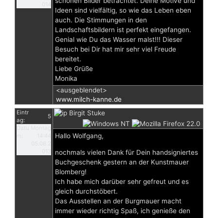
schönen Bilder betrachtet. Deine Motive und
014
Ideen sind vielfältig, so wie das Leben eben
auch. Die Stimmungen in den
Landschaftsbildern ist perfekt eingefangen.
Genial wie Du das Wasser malst!!! Dieser
Besuch bei Dir hat mir sehr viel Freude
bereitet.
Liebe Grüße
Monika
<ausgeblendet>
www.milch-kanne.de
Eintr
Birgit Stuke
5
ag:
Datu
Montag
Hallo Wolfgang,
m:
14:44
05.08.2
013
nochmals vielen Dank für Dein handsigniertes
Buchgeschenk gestern an der Kunstmauer
Blomberg!
Ich habe mich darüber sehr gefreut und es
gleich durchstöbert.
Das Ausstellen an der Burgmauer macht
immer wieder richtig Spaß, ich genieße den