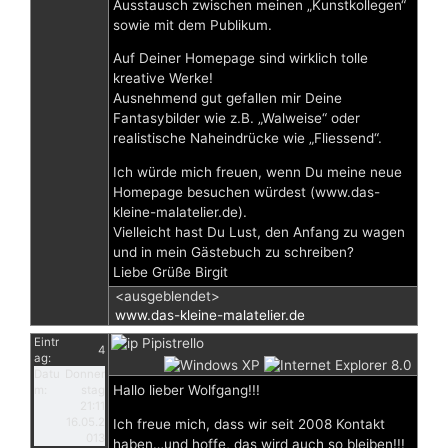
Ausstausch zwischen meinen „Kunstkollegen“
sowie mit dem Publikum.
Auf Deiner Homepage sind wirklich tolle
kreative Werke!
Ausnehmend gut gefallen mir Deine
Fantasybilder wie z.B. „Walweise“ oder
realistische Naheindrücke wie „Fliessend“.
Ich würde mich freuen, wenn Du meine neue
Homepage besuchen würdest (www.das-
kleine-malatelier.de).
Vielleicht hast Du Lust, den Anfang zu wagen
und in mein Gästebuch zu schreiben?
Liebe Grüße Birgit
<ausgeblendet>
www.das-kleine-malatelier.de
Eintr
Pipistrello
4
ag:
Datu
Donner
Hallo lieber Wolfgang!!!
m:
stag
21:11
16.05.2
Ich freue mich, dass wir seit 2008 Kontakt
013
haben…und hoffe, das wird auch so bleiben!!!