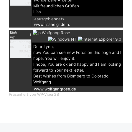
Wunderbare Arbeiten
013
Mit freundlichen Grüßen
Lisa
<ausgeblendet>
www.lisaheigl.de.rs
Eintr
Wolfgang Rose
1
ag:
Datu
Montag
Dear Lynn,
m:
12:19
09.04.2
now You can see new Fotos on this page and I
012
hope, You will enjoy it.
I hope, You are ok and happy and I am looking
forward to Your next letter.
Best wishes from Blomberg to Colorado.
Wolfgang
www.wolfgangrose.de
Präsentiert von WP-ViperGB