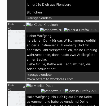
Ich grüße Dich aus Flensburg
Blümchen
<ausgeblendet>
Eintr
Käthe Knobloch
7
ag:
Datu
Diensta
Lieber Wolfgang,
m:
g
8:02
herzlichen Dank für das Willkommenseigefühl
04.08.2
an der Kunstmauer zu Blomberg. Und für
015
nächstes Jahr verspreche ich, meine Drohung
wahrzumachen, dann haste zwo Ateliergäste
anner Backe.
Liebe Grüße, Käthe aus Bad Salzuflen, die
Ariane besucht hat.
<ausgeblendet>
www.bittemito.wordpress.com
Eintr
Monika Deus
6
ag:
Datu
Donner
Hallo Wolfgang, bin zufällig auf Deine Seite
m:
stag
21:21
gekommen und habe bewundernd Deine
13.02.2