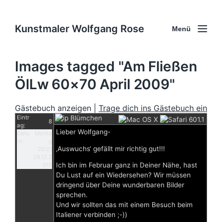
Kunstmaler Wolfgang Rose
Menü
Images tagged "Am Fließen
ÖlLw 60×70 April 2009"
Gästebuch anzeigen |
Trage dich ins Gästebuch ein
Eintr
Blümchen
8
ag:
Lieber Wolfgang-
Datu
Monta
m:
g
‚Auswuchs‘ gefällt mir richtig gut!!!
20:21
28.12.2
Ich bin im Februar ganz in Deiner Nähe, hast
015
Du Lust auf ein Wiedersehen? Wir müssen
dringend über Deine wunderbaren Bilder
sprechen.
Und wir sollten das mit einem Besuch beim
Italiener verbinden ;-))