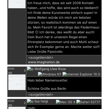
16.05.2
Ich freue mich, dass wir seit 2008 Kontakt
013
haben…und hoffe, das wird auch so bleiben!!!
Ich finde deine Kunstwerke einfach super! In
deine Wellen würde ich mich am liebsten
stürzen, so realistisch kommen sie auf einen
zu. Mein Favorit ist allerdings das Fledermaus-
Bild! 🙂 Ich denke, das weißt du aber auch!
Dein Buch hat in unserem Regal einen
Ehrenplatz bekommen und auch Mutti schaut
sich ihr Exemplar gerne an. Mache weiter so!!!
Liebe Grüße Pipistrello
<ausgeblendet>
www.imagination.de
Eintr
Wolfgang Uwe Rose
3
ag:
Datu
Montag
Halo lieber Namensvetter.
m:
13:16
04.03.2
013
Schöne Grüße aus Berlin
<ausgeblendet>
Eintr
lisa heigl
2
ag:
Hallo
Datu
Freitag