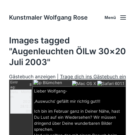
Kunstmaler Wolfgang Rose
Menü
Images tagged
"Augenleuchten ÖlLw 30×20
Juli 2003"
Gästebuch anzeigen |
Trage dich ins Gästebuch ein
Eintr
Blümchen
8
ag:
Lieber Wolfgang-
Datu
Monta
m:
g
‚Auswuchs‘ gefällt mir richtig gut!!!
20:21
28.12.2
Ich bin im Februar ganz in Deiner Nähe, hast
015
Du Lust auf ein Wiedersehen? Wir müssen
dringend über Deine wunderbaren Bilder
sprechen.