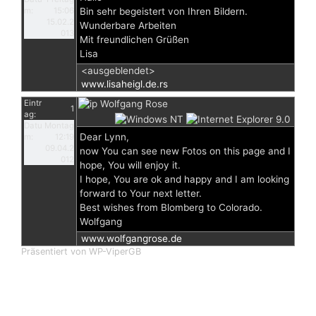
m:
15:06
Bin sehr begeistert von Ihren Bildern.
15.02.2
Wunderbare Arbeiten
013
Mit freundlichen Grüßen
Lisa
<ausgeblendet>
www.lisaheigl.de.rs
Eintr
Wolfgang Rose
1
ag:
Datu
Montag
Dear Lynn,
m:
12:19
09.04.2
now You can see new Fotos on this page and I
012
hope, You will enjoy it.
I hope, You are ok and happy and I am looking
forward to Your next letter.
Best wishes from Blomberg to Colorado.
Wolfgang
www.wolfgangrose.de
Präsentiert von WP-ViperGB