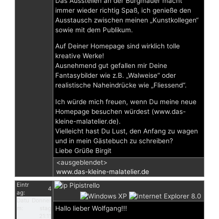
Das Ausstellen an der Burgmauer macht
immer wieder richtig Spaß, ich genieße den
Ausstausch zwischen meinen „Kunstkollegen“
sowie mit dem Publikum.
Auf Deiner Homepage sind wirklich tolle
kreative Werke!
Ausnehmend gut gefallen mir Deine
Fantasybilder wie z.B. „Walweise“ oder
realistische Naheindrücke wie „Fliessend“.
Ich würde mich freuen, wenn Du meine neue
Homepage besuchen würdest (www.das-
kleine-malatelier.de).
Vielleicht hast Du Lust, den Anfang zu wagen
und in mein Gästebuch zu schreiben?
Liebe Grüße Birgit
<ausgeblendet>
www.das-kleine-malatelier.de
Eintr
Pipistrello
4
ag:
Datu
Donner
Hallo lieber Wolfgang!!!
m:
stag
21:11