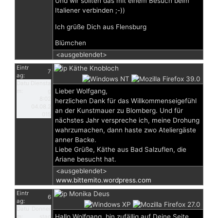
Und wir sollten das mit einem Besuch beim
Italiener verbinden ;-))
Ich grüße Dich aus Flensburg
Blümchen
<ausgeblendet>
Eintr
Käthe Knobloch
7
ag:
Datu
Diensta
Lieber Wolfgang,
m:
g
8:02
herzlichen Dank für das Willkommenseigefühl
04.08.2
an der Kunstmauer zu Blomberg. Und für
015
nächstes Jahr verspreche ich, meine Drohung
wahrzumachen, dann haste zwo Ateliergäste
anner Backe.
Liebe Grüße, Käthe aus Bad Salzuflen, die
Ariane besucht hat.
<ausgeblendet>
www.bittemito.wordpress.com
Eintr
Monika Deus
6
ag:
Datu
Donner
Hallo Wolfgang, bin zufällig auf Deine Seite
m:
stag