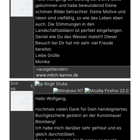
21:21
gekommen und habe bewundernd Deine
13.02.2
schönen Bilder betrachtet. Deine Motive und
014
Ideen sind vielfältig, so wie das Leben eben
auch. Die Stimmungen in den
Landschaftsbildern ist perfekt eingefangen.
Genial wie Du das Wasser malst!!! Dieser
Besuch bei Dir hat mir sehr viel Freude
bereitet.
Liebe Grüße
Monika
<ausgeblendet>
www.milch-kanne.de
Eintr
Birgit Stuke
5
ag:
Datu
Montag
Hallo Wolfgang,
m:
14:44
05.08.2
013
nochmals vielen Dank für Dein handsigniertes
Buchgeschenk gestern an der Kunstmauer
Blomberg!
Ich habe mich darüber sehr gefreut und es
gleich durchstöbert.