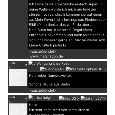
Ich finde deine Kunstwerke einfach super! In
deine Wellen würde ich mich am liebsten
stürzen, so realistisch kommen sie auf einen
zu. Mein Favorit ist allerdings das Fledermaus-
Bild! 🙂 Ich denke, das weißt du aber auch!
Dein Buch hat in unserem Regal einen
Ehrenplatz bekommen und auch Mutti schaut
sich ihr Exemplar gerne an. Mache weiter so!!!
Liebe Grüße Pipistrello
<ausgeblendet>
www.imagination.de
Eintr
Wolfgang Uwe Rose
3
ag:
Datu
Montag
Halo lieber Namensvetter.
m:
13:16
04.03.2
013
Schöne Grüße aus Berlin
<ausgeblendet>
Eintr
lisa heigl
2
ag:
Hallo
Datu
Freitag
m:
15:06
Bin sehr begeistert von Ihren Bildern.
15.02.2