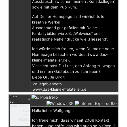
Ausstausch zwischen meinen „Kunstkollegen“
sowie mit dem Publikum.
Auf Deiner Homepage sind wirklich tolle
kreative Werke!
Ausnehmend gut gefallen mir Deine
Fantasybilder wie z.B. „Walweise“ oder
realistische Naheindrücke wie „Fliessend“.
Ich würde mich freuen, wenn Du meine neue
Homepage besuchen würdest (www.das-
kleine-malatelier.de).
Vielleicht hast Du Lust, den Anfang zu wagen
und in mein Gästebuch zu schreiben?
Liebe Grüße Birgit
<ausgeblendet>
www.das-kleine-malatelier.de
Eintr
Pipistrello
4
ag:
Datu
Donner
Hallo lieber Wolfgang!!!
m:
stag
21:11
16.05.2
Ich freue mich, dass wir seit 2008 Kontakt
013
haben…und hoffe, das wird auch so bleiben!!!