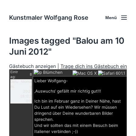
Kunstmaler Wolfgang Rose
Menü
Images tagged "Balou am 10
Juni 2012"
Gästebuch anzeigen |
Trage dich ins Gästebuch ein
Eintr
Blümchen
8
ag:
Lieber Wolfgang-
Datu
Monta
m:
g
‚Auswuchs‘ gefällt mir richtig gut!!!
20:21
28.12.2
Ich bin im Februar ganz in Deiner Nähe, hast
015
Du Lust auf ein Wiedersehen? Wir müssen
dringend über Deine wunderbaren Bilder
sprechen.
Und wir sollten das mit einem Besuch beim
Italiener verbinden ;-))