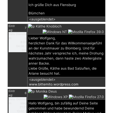
Ich grüße Dich aus Flensburg
Blümchen
<ausgeblendet>
Eintr
Käthe Knobloch
7
ag:
Datu
Diensta
Lieber Wolfgang,
m:
g
8:02
herzlichen Dank für das Willkommenseigefühl
04.08.2
an der Kunstmauer zu Blomberg. Und für
015
nächstes Jahr verspreche ich, meine Drohung
wahrzumachen, dann haste zwo Ateliergäste
anner Backe.
Liebe Grüße, Käthe aus Bad Salzuflen, die
Ariane besucht hat.
<ausgeblendet>
www.bittemito.wordpress.com
Eintr
Monika Deus
6
ag:
Datu
Donner
Hallo Wolfgang, bin zufällig auf Deine Seite
m:
stag
21:21
gekommen und habe bewundernd Deine
13.02.2