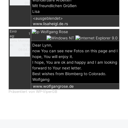
Wunderbare Arbeiten
013
Mit freundlichen Grüßen
Lisa
<ausgeblendet>
www.lisaheigl.de.rs
Eintr
Wolfgang Rose
1
ag:
Datu
Montag
Dear Lynn,
m:
12:19
09.04.2
now You can see new Fotos on this page and I
012
hope, You will enjoy it.
I hope, You are ok and happy and I am looking
forward to Your next letter.
Best wishes from Blomberg to Colorado.
Wolfgang
www.wolfgangrose.de
Präsentiert von WP-ViperGB