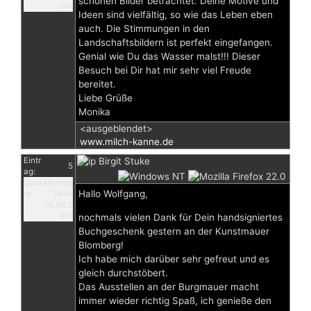
schönen Bilder betrachtet. Deine Motive und
014
Ideen sind vielfältig, so wie das Leben eben
auch. Die Stimmungen in den
Landschaftsbildern ist perfekt eingefangen.
Genial wie Du das Wasser malst!!! Dieser
Besuch bei Dir hat mir sehr viel Freude
bereitet.
Liebe Grüße
Monika
<ausgeblendet>
www.milch-kanne.de
Eintr
Birgit Stuke
5
ag:
Datu
Montag
Hallo Wolfgang,
m:
14:44
05.08.2
013
nochmals vielen Dank für Dein handsigniertes
Buchgeschenk gestern an der Kunstmauer
Blomberg!
Ich habe mich darüber sehr gefreut und es
gleich durchstöbert.
Das Ausstellen an der Burgmauer macht
immer wieder richtig Spaß, ich genieße den