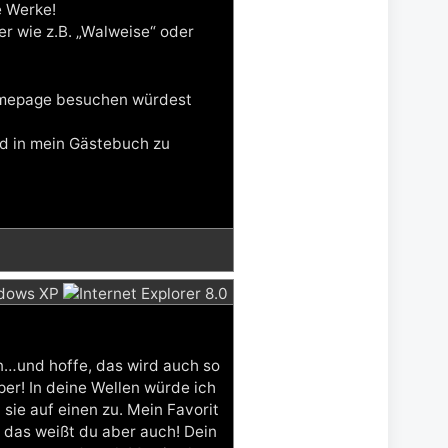
e Werke!
r wie z.B. „Walweise“ oder
omepage besuchen würdest
nd in mein Gästebuch zu
en…und hoffe, das wird auch so
per! In deine Wellen würde ich
sie auf einen zu. Mein Favorit
, das weißt du aber auch! Dein