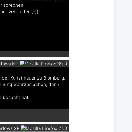
r sprechen.
ner verbinden ;-))
n der Kunstmauer zu Blomberg.
Drohung wahrzumachen, dann
e besucht hat.