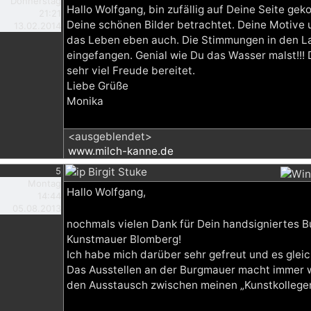
Donnerstag
Hallo Wolfgang, bin zufällig auf Deine Seite 
21:21
Deine schönen Bilder betrachtet. Deine Motive un
13.02.2014
das Leben eben auch. Die Stimmungen in den La
eingefangen. Genial wie Du das Wasser malst!!! 
sehr viel Freude bereitet.
Liebe Grüße
Monika
<ausgeblendet>
www.milch-kanne.de
5
Birgit Stuke
Montag
Hallo Wolfgang,
14:44
05.08.2013
nochmals vielen Dank für Dein handsigniertes 
Kunstmauer Blomberg!
Ich habe mich darüber sehr gefreut und es glei
Das Ausstellen an der Burgmauer macht immer wi
den Ausstausch zwischen meinen „Kunstkollegen