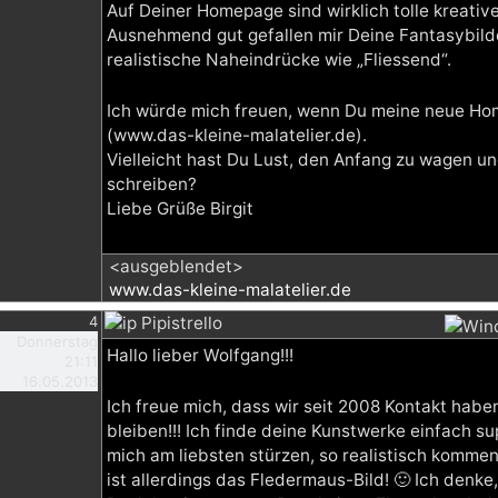
Auf Deiner Homepage sind wirklich tolle kreativ
Ausnehmend gut gefallen mir Deine Fantasybilde
realistische Naheindrücke wie „Fliessend“.
Ich würde mich freuen, wenn Du meine neue H
(www.das-kleine-malatelier.de).
Vielleicht hast Du Lust, den Anfang zu wagen u
schreiben?
Liebe Grüße Birgit
<ausgeblendet>
www.das-kleine-malatelier.de
4
Pipistrello
Donnerstag
Hallo lieber Wolfgang!!!
21:11
16.05.2013
Ich freue mich, dass wir seit 2008 Kontakt hab
bleiben!!! Ich finde deine Kunstwerke einfach su
mich am liebsten stürzen, so realistisch kommen 
ist allerdings das Fledermaus-Bild! 🙂 Ich denke