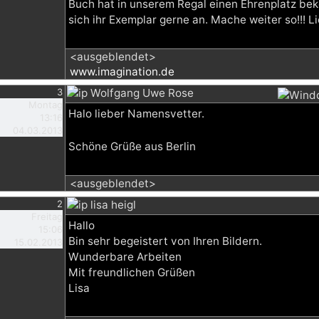
Buch hat in unserem Regal einen Ehrenplatz b
sich ihr Exemplar gerne an. Mache weiter so!!! Li
<ausgeblendet>
www.imagination.de
3
Wolfgang Uwe Rose
Montag
Halo lieber Namensvetter.
13:16
04.03.2013
Schöne Grüße aus Berlin
<ausgeblendet>
2
lisa heigl
Freitag
Hallo
15:06
Bin sehr begeistert von Ihren Bildern.
15.02.2013
Wunderbare Arbeiten
Mit freundlichen Grüßen
Lisa