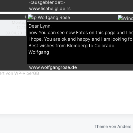
<ausgeblendet>
www.lisaheigl.de.rs
1
Wolfgang Rose
Montag
Dear Lynn,
12:19
now You can see new Fotos on this page and I hop
09.04.2012
I hope, You are ok and happy and I am looking for
Best wishes from Blomberg to Colorado.
Wolfgang
www.wolfgangrose.de
iert von WP-ViperGB
Theme von
Anders 