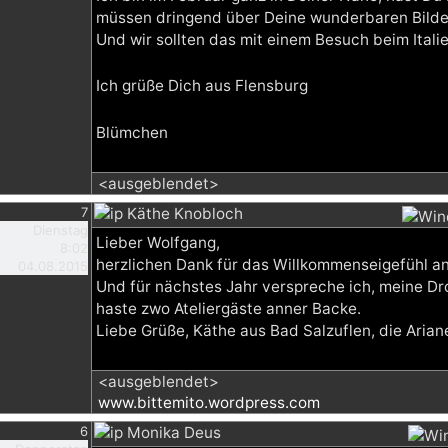
müssen dringend über Deine wunderbaren Bilde
Und wir sollten das mit einem Besuch beim Italie
Ich grüße Dich aus Flensburg
Blümchen
<ausgeblendet>
7
Käthe Knobloch
Dienstag
Lieber Wolfgang,
8:02
herzlichen Dank für das Willkommenseigefühl a
04.08.2015
Und für nächstes Jahr verspreche ich, meine 
haste zwo Ateliergäste anner Backe.
Liebe Grüße, Käthe aus Bad Salzuflen, die Arian
<ausgeblendet>
www.bittemito.wordpress.com
6
Monika Deus