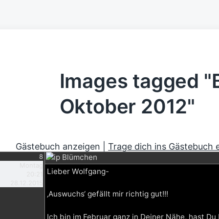
Images tagged "
Oktober 2012"
Gästebuch anzeigen |
Trage dich ins Gästebuch 
8
Blümchen
Montag
Lieber Wolfgang-
20:21
28.12.2015
‚Auswuchs‘ gefällt mir richtig gut!!!
Ich bin im Februar ganz in Deiner Nähe, hast Du