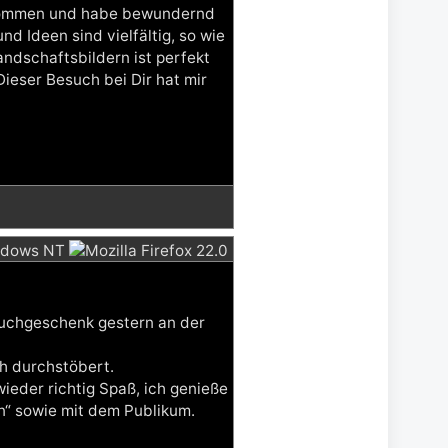
gekommen und habe bewundernd
d Ideen sind vielfältig, so wie
ndschaftsbildern ist perfekt
Dieser Besuch bei Dir hat mir
Buchgeschenk gestern an der
ch durchstöbert.
eder richtig Spaß, ich genieße
“ sowie mit dem Publikum.