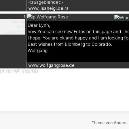
<ausgeblendet>
www.lisaheigl.de.rs
1
Wolfgang Rose
Montag
Dear Lynn,
12:19
now You can see new Fotos on this page and I hop
09.04.2012
I hope, You are ok and happy and I am looking for
Best wishes from Blomberg to Colorado.
Wolfgang
www.wolfgangrose.de
iert von WP-ViperGB
Theme von
Anders 