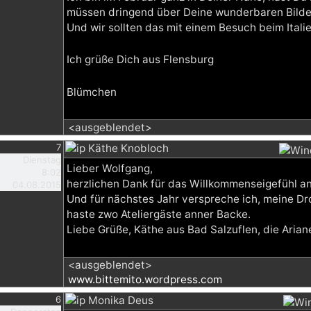
müssen dringend über Deine wunderbaren Bilde
Und wir sollten das mit einem Besuch beim Italie
Ich grüße Dich aus Flensburg
Blümchen
<ausgeblendet>
7
Käthe Knobloch
Dienstag
Lieber Wolfgang,
8:02
herzlichen Dank für das Willkommenseigefühl a
04.08.2015
Und für nächstes Jahr verspreche ich, meine 
haste zwo Ateliergäste anner Backe.
Liebe Grüße, Käthe aus Bad Salzuflen, die Arian
<ausgeblendet>
www.bittemito.wordpress.com
6
Monika Deus