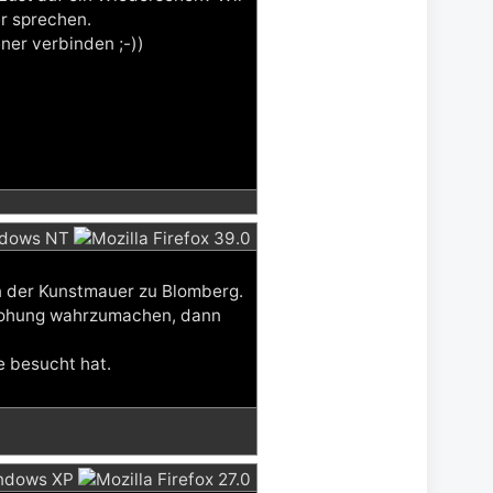
r sprechen.
ner verbinden ;-))
n der Kunstmauer zu Blomberg.
Drohung wahrzumachen, dann
e besucht hat.