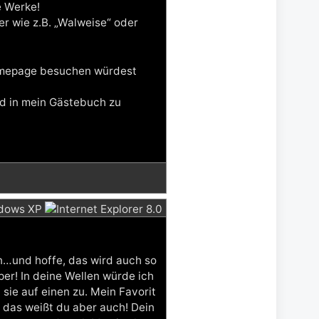
e Werke!
r wie z.B. „Walweise“ oder
omepage besuchen würdest
nd in mein Gästebuch zu
en…und hoffe, das wird auch so
per! In deine Wellen würde ich
sie auf einen zu. Mein Favorit
, das weißt du aber auch! Dein