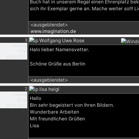
Buch hat in unserem Regal einen Ehrenplatz b
sich ihr Exemplar gerne an. Mache weiter so!!! Li
<ausgeblendet>
www.imagination.de
3
Wolfgang Uwe Rose
Montag
Halo lieber Namensvetter.
13:16
04.03.2013
Schöne Grüße aus Berlin
<ausgeblendet>
2
lisa heigl
Freitag
Hallo
15:06
Bin sehr begeistert von Ihren Bildern.
15.02.2013
Wunderbare Arbeiten
Mit freundlichen Grüßen
Lisa