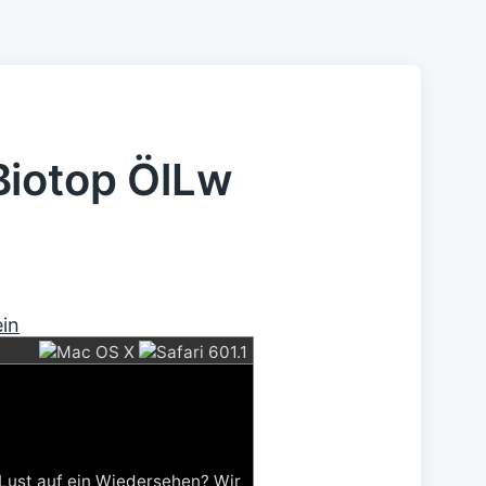
Biotop ÖlLw
ein
 Lust auf ein Wiedersehen? Wir