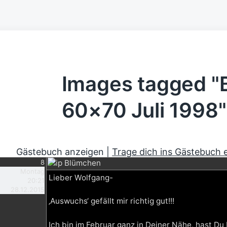
Images tagged "
60×70 Juli 1998"
Gästebuch anzeigen |
Trage dich ins Gästebuch 
8
Blümchen
Montag
Lieber Wolfgang-
20:21
28.12.2015
‚Auswuchs‘ gefällt mir richtig gut!!!
Ich bin im Februar ganz in Deiner Nähe, hast Du