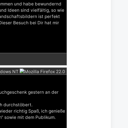
gekommen und habe bewundernd
d Ideen sind vielfältig, so wie
ndschaftsbildern ist perfekt
Dieser Besuch bei Dir hat mir
Buchgeschenk gestern an der
ch durchstöbert.
eder richtig Spaß, ich genieße
“ sowie mit dem Publikum.