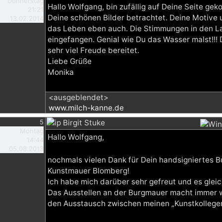
Donnerstag
Hallo Wolfgang, bin zufällig auf Deine Seite 
21:21
Deine schönen Bilder betrachtet. Deine Motive un
13.02.2014
das Leben eben auch. Die Stimmungen in den La
eingefangen. Genial wie Du das Wasser malst!!! 
sehr viel Freude bereitet.
Liebe Grüße
Monika
<ausgeblendet>
www.milch-kanne.de
5
Birgit Stuke
Montag
Hallo Wolfgang,
14:44
05.08.2013
nochmals vielen Dank für Dein handsigniertes 
Kunstmauer Blomberg!
Ich habe mich darüber sehr gefreut und es glei
Das Ausstellen an der Burgmauer macht immer wi
den Ausstausch zwischen meinen „Kunstkollegen