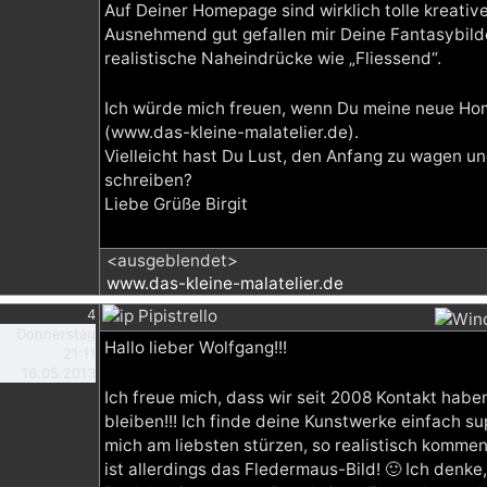
Auf Deiner Homepage sind wirklich tolle kreativ
Ausnehmend gut gefallen mir Deine Fantasybilde
realistische Naheindrücke wie „Fliessend“.
Ich würde mich freuen, wenn Du meine neue H
(www.das-kleine-malatelier.de).
Vielleicht hast Du Lust, den Anfang zu wagen u
schreiben?
Liebe Grüße Birgit
<ausgeblendet>
www.das-kleine-malatelier.de
4
Pipistrello
Donnerstag
Hallo lieber Wolfgang!!!
21:11
16.05.2013
Ich freue mich, dass wir seit 2008 Kontakt hab
bleiben!!! Ich finde deine Kunstwerke einfach su
mich am liebsten stürzen, so realistisch kommen 
ist allerdings das Fledermaus-Bild! 🙂 Ich denke