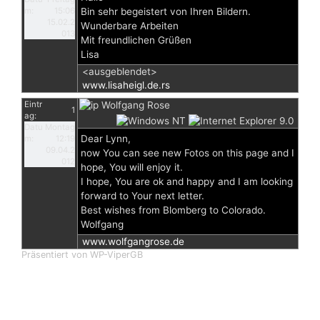
m:
15:06
Bin sehr begeistert von Ihren Bildern.
15.02.2
Wunderbare Arbeiten
013
Mit freundlichen Grüßen
Lisa
<ausgeblendet>
www.lisaheigl.de.rs
Eintr
Wolfgang Rose
1
ag:
Datu
Montag
Dear Lynn,
m:
12:19
09.04.2
now You can see new Fotos on this page and I
012
hope, You will enjoy it.
I hope, You are ok and happy and I am looking
forward to Your next letter.
Best wishes from Blomberg to Colorado.
Wolfgang
www.wolfgangrose.de
Präsentiert von WP-ViperGB