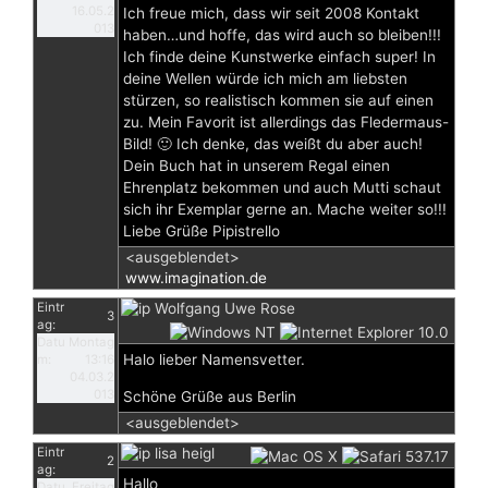
16.05.2
Ich freue mich, dass wir seit 2008 Kontakt
013
haben…und hoffe, das wird auch so bleiben!!!
Ich finde deine Kunstwerke einfach super! In
deine Wellen würde ich mich am liebsten
stürzen, so realistisch kommen sie auf einen
zu. Mein Favorit ist allerdings das Fledermaus-
Bild! 🙂 Ich denke, das weißt du aber auch!
Dein Buch hat in unserem Regal einen
Ehrenplatz bekommen und auch Mutti schaut
sich ihr Exemplar gerne an. Mache weiter so!!!
Liebe Grüße Pipistrello
<ausgeblendet>
www.imagination.de
Eintr
Wolfgang Uwe Rose
3
ag:
Datu
Montag
Halo lieber Namensvetter.
m:
13:16
04.03.2
013
Schöne Grüße aus Berlin
<ausgeblendet>
Eintr
lisa heigl
2
ag:
Hallo
Datu
Freitag