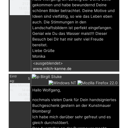
21:21
gekommen und habe bewundernd Deine
13.02.2
schönen Bilder betrachtet. Deine Motive und
014
Ideen sind vielfältig, so wie das Leben eben
auch. Die Stimmungen in den
Landschaftsbildern ist perfekt eingefangen.
Genial wie Du das Wasser malst!!! Dieser
Besuch bei Dir hat mir sehr viel Freude
bereitet.
Liebe Grüße
Monika
<ausgeblendet>
www.milch-kanne.de
Eintr
Birgit Stuke
5
ag:
Datu
Montag
Hallo Wolfgang,
m:
14:44
05.08.2
013
nochmals vielen Dank für Dein handsigniertes
Buchgeschenk gestern an der Kunstmauer
Blomberg!
Ich habe mich darüber sehr gefreut und es
gleich durchstöbert.