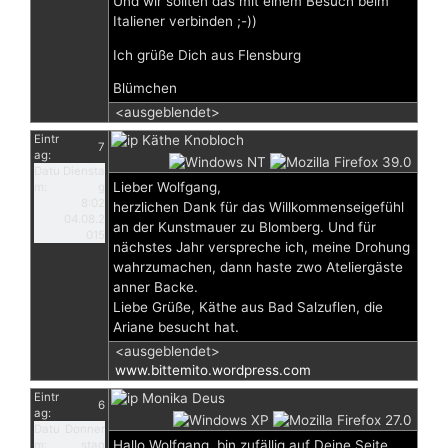
Und wir sollten das mit einem Besuch beim
Italiener verbinden ;-))
Ich grüße Dich aus Flensburg
Blümchen
<ausgeblendet>
Eintr
Käthe Knobloch
7
ag:
Datu
Diensta
Lieber Wolfgang,
m:
g
8:02
herzlichen Dank für das Willkommenseigefühl
04.08.2
an der Kunstmauer zu Blomberg. Und für
015
nächstes Jahr verspreche ich, meine Drohung
wahrzumachen, dann haste zwo Ateliergäste
anner Backe.
Liebe Grüße, Käthe aus Bad Salzuflen, die
Ariane besucht hat.
<ausgeblendet>
www.bittemito.wordpress.com
Eintr
Monika Deus
6
ag:
Datu
Donner
Hallo Wolfgang, bin zufällig auf Deine Seite
m:
stag