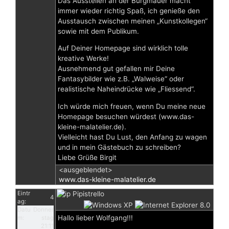
Das Ausstellen an der Burgmauer macht
immer wieder richtig Spaß, ich genieße den
Ausstausch zwischen meinen „Kunstkollegen“
sowie mit dem Publikum.
Auf Deiner Homepage sind wirklich tolle
kreative Werke!
Ausnehmend gut gefallen mir Deine
Fantasybilder wie z.B. „Walweise“ oder
realistische Naheindrücke wie „Fliessend“.
Ich würde mich freuen, wenn Du meine neue
Homepage besuchen würdest (www.das-
kleine-malatelier.de).
Vielleicht hast Du Lust, den Anfang zu wagen
und in mein Gästebuch zu schreiben?
Liebe Grüße Birgit
<ausgeblendet>
www.das-kleine-malatelier.de
Eintr
Pipistrello
4
ag:
Datu
Donner
Hallo lieber Wolfgang!!!
m:
stag
21:11