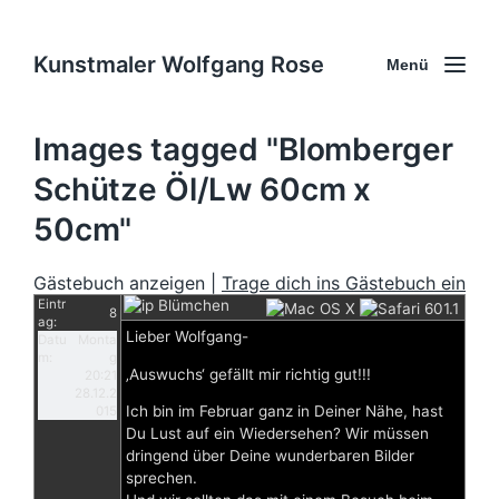
Kunstmaler Wolfgang Rose
Menü
Images tagged "Blomberger
Schütze Öl/Lw 60cm x
50cm"
Gästebuch anzeigen |
Trage dich ins Gästebuch ein
Eintr
Blümchen
8
ag:
Lieber Wolfgang-
Datu
Monta
m:
g
‚Auswuchs‘ gefällt mir richtig gut!!!
20:21
28.12.2
Ich bin im Februar ganz in Deiner Nähe, hast
015
Du Lust auf ein Wiedersehen? Wir müssen
dringend über Deine wunderbaren Bilder
sprechen.