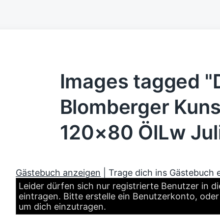
Images tagged "
Blomberger Kun
120×80 ÖlLw Jul
Gästebuch anzeigen
| Trage dich ins Gästebuch 
Leider dürfen sich nur registrierte Benutzer in 
eintragen. Bitte erstelle ein Benutzerkonto, ode
um dich einzutragen.