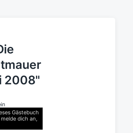
Die
stmauer
i 2008"
ein
dieses Gästebuch
r melde dich an,