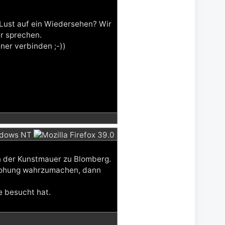
 Lust auf ein Wiedersehen? Wir
r sprechen.
ner verbinden ;-))
n der Kunstmauer zu Blomberg.
Drohung wahrzumachen, dann
e besucht hat.