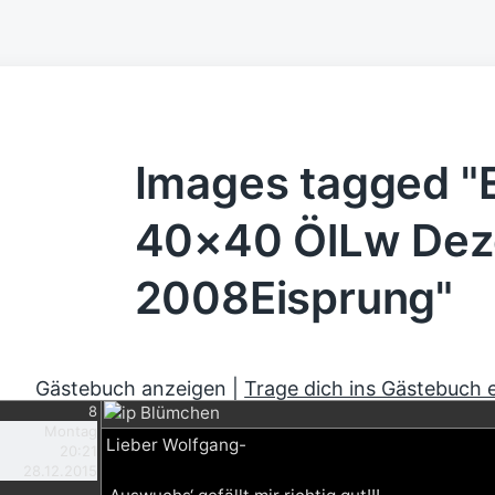
Images tagged "
40×40 ÖlLw De
2008Eisprung"
Gästebuch anzeigen |
Trage dich ins Gästebuch 
8
Blümchen
Montag
Lieber Wolfgang-
20:21
28.12.2015