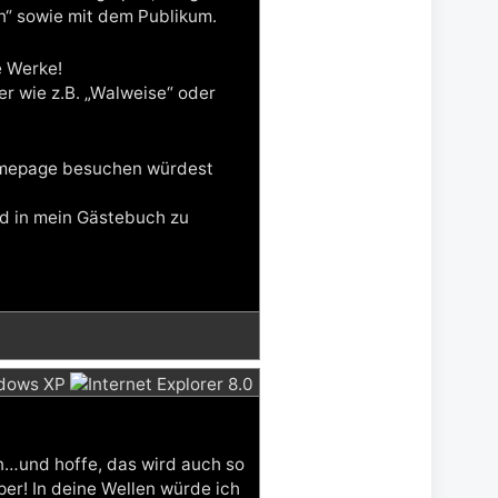
“ sowie mit dem Publikum.
e Werke!
r wie z.B. „Walweise“ oder
omepage besuchen würdest
nd in mein Gästebuch zu
en…und hoffe, das wird auch so
per! In deine Wellen würde ich