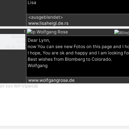
Lisa
<ausgeblendet>
www.lisaheigl.de.rs
1
Wolfgang Rose
Montag
Dear Lynn,
12:19
now You can see new Fotos on this page and I hop
09.04.2012
I hope, You are ok and happy and I am looking for
Best wishes from Blomberg to Colorado.
Wolfgang
www.wolfgangrose.de
iert von WP-ViperGB