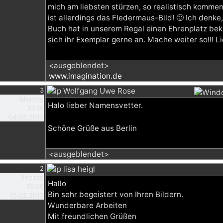
mich am liebsten stürzen, so realistisch kommen 
ist allerdings das Fledermaus-Bild! 🙂 Ich denke
Buch hat in unserem Regal einen Ehrenplatz b
sich ihr Exemplar gerne an. Mache weiter so!!! Li
<ausgeblendet>
www.imagination.de
3
Wolfgang Uwe Rose
Montag
Halo lieber Namensvetter.
13:16
04.03.2013
Schöne Grüße aus Berlin
<ausgeblendet>
2
lisa heigl
Freitag
Hallo
15:06
Bin sehr begeistert von Ihren Bildern.
15.02.2013
Wunderbare Arbeiten
Mit freundlichen Grüßen