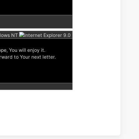
e, You will enjoy it.
ward to Your next letter.