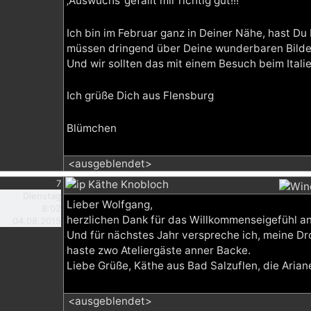
‚Auswuchs‘ gefällt mir richtig gut!!!
Ich bin im Februar ganz in Deiner Nähe, hast Du
müssen dringend über Deine wunderbaren Bilde
Und wir sollten das mit einem Besuch beim Italie
Ich grüße Dich aus Flensburg
Blümchen
<ausgeblendet>
7
Käthe Knobloch
Dienstag
Lieber Wolfgang,
8:02
herzlichen Dank für das Willkommenseigefühl a
04.08.2015
Und für nächstes Jahr verspreche ich, meine 
haste zwo Ateliergäste anner Backe.
Liebe Grüße, Käthe aus Bad Salzuflen, die Arian
<ausgeblendet>