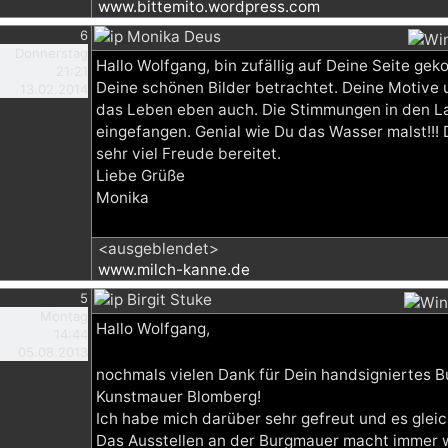
www.bittemito.wordpress.com
6
Monika Deus
Donnerstag
Hallo Wolfgang, bin zufällig auf Deine Seite 
21:21
Deine schönen Bilder betrachtet. Deine Motive un
13.02.2014
das Leben eben auch. Die Stimmungen in den La
eingefangen. Genial wie Du das Wasser malst!!! 
sehr viel Freude bereitet.
Liebe Grüße
Monika
<ausgeblendet>
www.milch-kanne.de
5
Birgit Stuke
Montag
Hallo Wolfgang,
14:44
05.08.2013
nochmals vielen Dank für Dein handsigniertes 
Kunstmauer Blomberg!
Ich habe mich darüber sehr gefreut und es glei
Das Ausstellen an der Burgmauer macht immer wi