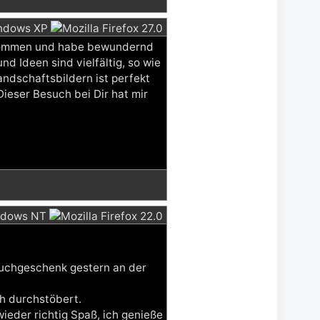
gekommen und habe bewundernd
d Ideen sind vielfältig, so wie
ndschaftsbildern ist perfekt
Dieser Besuch bei Dir hat mir
Buchgeschenk gestern an der
ch durchstöbert.
eder richtig Spaß, ich genieße