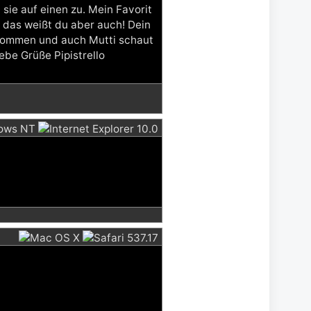
sie auf einen zu. Mein Favorit
, das weißt du aber auch! Dein
ekommen und auch Mutti schaut
ebe Grüße Pipistrello