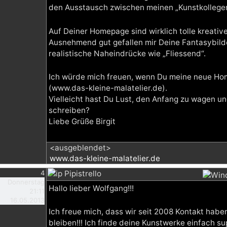
den Ausstausch zwischen meinen „Kunstkollegen
Auf Deiner Homepage sind wirklich tolle kreativ
Ausnehmend gut gefallen mir Deine Fantasybilde
realistische Naheindrücke wie „Fliessend“.
Ich würde mich freuen, wenn Du meine neue H
(www.das-kleine-malatelier.de).
Vielleicht hast Du Lust, den Anfang zu wagen u
schreiben?
Liebe Grüße Birgit
<ausgeblendet>
www.das-kleine-malatelier.de
4
Pipistrello
Donnerstag
Hallo lieber Wolfgang!!!
21:11
16.05.2013
Ich freue mich, dass wir seit 2008 Kontakt hab
bleiben!!! Ich finde deine Kunstwerke einfach su