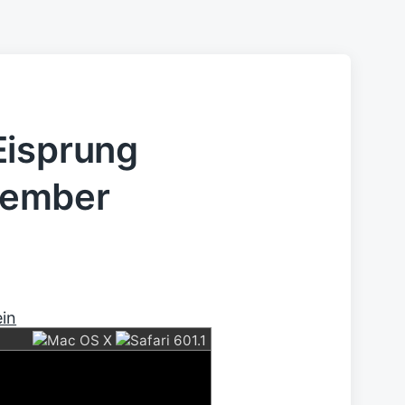
Eisprung
zember
ein