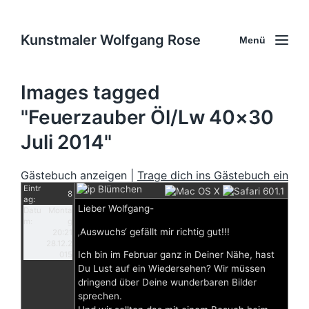
Kunstmaler Wolfgang Rose
Menü
Images tagged
"Feuerzauber Öl/Lw 40×30
Juli 2014"
Gästebuch anzeigen |
Trage dich ins Gästebuch ein
Eintr
Blümchen
8
ag:
Lieber Wolfgang-
Datu
Monta
m:
g
‚Auswuchs‘ gefällt mir richtig gut!!!
20:21
28.12.2
Ich bin im Februar ganz in Deiner Nähe, hast
015
Du Lust auf ein Wiedersehen? Wir müssen
dringend über Deine wunderbaren Bilder
sprechen.