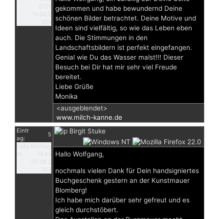
21:21
gekommen und habe bewundernd Deine
13.02.2
schönen Bilder betrachtet. Deine Motive und
014
Ideen sind vielfältig, so wie das Leben eben
auch. Die Stimmungen in den
Landschaftsbildern ist perfekt eingefangen.
Genial wie Du das Wasser malst!!! Dieser
Besuch bei Dir hat mir sehr viel Freude
bereitet.
Liebe Grüße
Monika
<ausgeblendet>
www.milch-kanne.de
Eintr
Birgit Stuke
5
ag:
Datu
Montag
Hallo Wolfgang,
m:
14:44
05.08.2
013
nochmals vielen Dank für Dein handsigniertes
Buchgeschenk gestern an der Kunstmauer
Blomberg!
Ich habe mich darüber sehr gefreut und es
gleich durchstöbert.