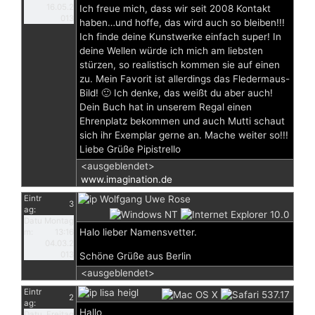
16.05.2
Ich freue mich, dass wir seit 2008 Kontakt
013
haben…und hoffe, das wird auch so bleiben!!!
Ich finde deine Kunstwerke einfach super! In
deine Wellen würde ich mich am liebsten
stürzen, so realistisch kommen sie auf einen
zu. Mein Favorit ist allerdings das Fledermaus-
Bild! 🙂 Ich denke, das weißt du aber auch!
Dein Buch hat in unserem Regal einen
Ehrenplatz bekommen und auch Mutti schaut
sich ihr Exemplar gerne an. Mache weiter so!!!
Liebe Grüße Pipistrello
<ausgeblendet>
www.imagination.de
Eintr
Wolfgang Uwe Rose
3
ag:
Datu
Montag
Halo lieber Namensvetter.
m:
13:16
04.03.2
013
Schöne Grüße aus Berlin
<ausgeblendet>
Eintr
lisa heigl
2
ag:
Hallo
Datu
Freitag