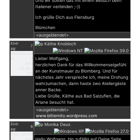
Und wir sollten das mit einem Besuch beim
Italiener verbinden ;-))
Ich grüße Dich aus Flensburg
Blümchen
<ausgeblendet>
Eintr
Käthe Knobloch
7
ag:
Datu
Diensta
Lieber Wolfgang,
m:
g
8:02
herzlichen Dank für das Willkommenseigefühl
04.08.2
an der Kunstmauer zu Blomberg. Und für
015
nächstes Jahr verspreche ich, meine Drohung
wahrzumachen, dann haste zwo Ateliergäste
anner Backe.
Liebe Grüße, Käthe aus Bad Salzuflen, die
Ariane besucht hat.
<ausgeblendet>
www.bittemito.wordpress.com
Eintr
Monika Deus
6
ag:
Datu
Donner
Hallo Wolfgang, bin zufällig auf Deine Seite
m:
stag