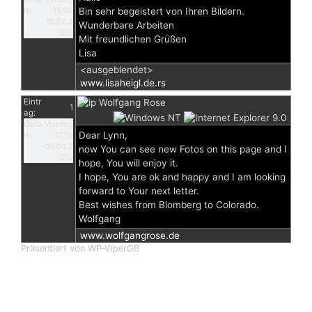
m:
15:06
Bin sehr begeistert von Ihren Bildern.
15.02.2
Wunderbare Arbeiten
013
Mit freundlichen Grüßen
Lisa
<ausgeblendet>
www.lisaheigl.de.rs
Eintr
Wolfgang Rose
1
ag:
Datu
Montag
Dear Lynn,
m:
12:19
09.04.2
now You can see new Fotos on this page and I
012
hope, You will enjoy it.
I hope, You are ok and happy and I am looking
forward to Your next letter.
Best wishes from Blomberg to Colorado.
Wolfgang
www.wolfgangrose.de
Präsentiert von WP-ViperGB