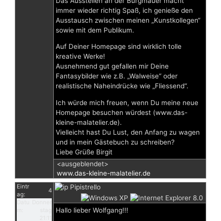
Das Ausstellen an der Burgmauer macht
immer wieder richtig Spaß, ich genieße den
Ausstausch zwischen meinen „Kunstkollegen“
sowie mit dem Publikum.
Auf Deiner Homepage sind wirklich tolle
kreative Werke!
Ausnehmend gut gefallen mir Deine
Fantasybilder wie z.B. „Walweise“ oder
realistische Naheindrücke wie „Fliessend“.
Ich würde mich freuen, wenn Du meine neue
Homepage besuchen würdest (www.das-
kleine-malatelier.de).
Vielleicht hast Du Lust, den Anfang zu wagen
und in mein Gästebuch zu schreiben?
Liebe Grüße Birgit
<ausgeblendet>
www.das-kleine-malatelier.de
Eintr
Pipistrello
4
ag:
Datu
Donner
Hallo lieber Wolfgang!!!
m:
stag
21:11