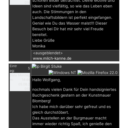
schönen Bilder betrachtet. Deine Motive und
014
Ideen sind vielfältig, so wie das Leben eben
auch. Die Stimmungen in den
Landschaftsbildern ist perfekt eingefangen.
Genial wie Du das Wasser malst!!! Dieser
Besuch bei Dir hat mir sehr viel Freude
bereitet.
Liebe Grüße
Monika
<ausgeblendet>
www.milch-kanne.de
Eintr
Birgit Stuke
5
ag:
Datu
Montag
Hallo Wolfgang,
m:
14:44
05.08.2
013
nochmals vielen Dank für Dein handsigniertes
Buchgeschenk gestern an der Kunstmauer
Blomberg!
Ich habe mich darüber sehr gefreut und es
gleich durchstöbert.
Das Ausstellen an der Burgmauer macht
immer wieder richtig Spaß, ich genieße den