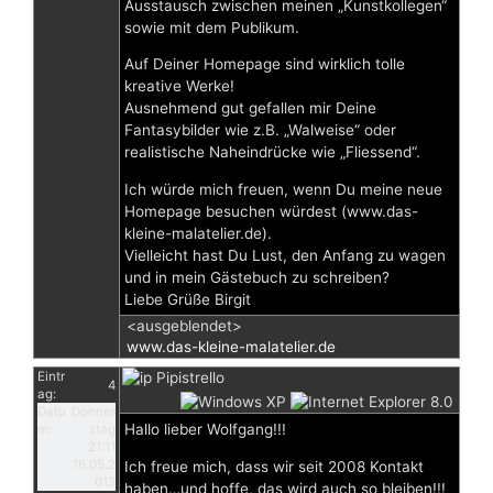
Ausstausch zwischen meinen „Kunstkollegen“
sowie mit dem Publikum.
Auf Deiner Homepage sind wirklich tolle
kreative Werke!
Ausnehmend gut gefallen mir Deine
Fantasybilder wie z.B. „Walweise“ oder
realistische Naheindrücke wie „Fliessend“.
Ich würde mich freuen, wenn Du meine neue
Homepage besuchen würdest (www.das-
kleine-malatelier.de).
Vielleicht hast Du Lust, den Anfang zu wagen
und in mein Gästebuch zu schreiben?
Liebe Grüße Birgit
<ausgeblendet>
www.das-kleine-malatelier.de
Eintr
Pipistrello
4
ag:
Datu
Donner
Hallo lieber Wolfgang!!!
m:
stag
21:11
16.05.2
Ich freue mich, dass wir seit 2008 Kontakt
013
haben…und hoffe, das wird auch so bleiben!!!