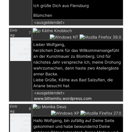
Ich grüße Dich aus Flensburg
Blümchen
<ausgeblendet>
Eintr
Käthe Knobloch
7
ag:
Datu
Diensta
Lieber Wolfgang,
m:
g
8:02
herzlichen Dank für das Willkommenseigefühl
04.08.2
an der Kunstmauer zu Blomberg. Und für
015
nächstes Jahr verspreche ich, meine Drohung
wahrzumachen, dann haste zwo Ateliergäste
anner Backe.
Liebe Grüße, Käthe aus Bad Salzuflen, die
Ariane besucht hat.
<ausgeblendet>
www.bittemito.wordpress.com
Eintr
Monika Deus
6
ag:
Datu
Donner
Hallo Wolfgang, bin zufällig auf Deine Seite
m:
stag
21:21
gekommen und habe bewundernd Deine
13.02.2