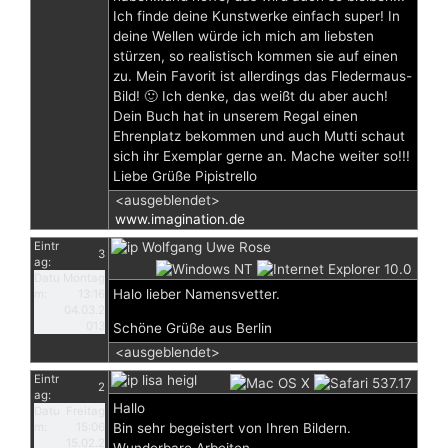
Ich finde deine Kunstwerke einfach super! In
deine Wellen würde ich mich am liebsten
stürzen, so realistisch kommen sie auf einen
zu. Mein Favorit ist allerdings das Fledermaus-
Bild! 🙂 Ich denke, das weißt du aber auch!
Dein Buch hat in unserem Regal einen
Ehrenplatz bekommen und auch Mutti schaut
sich ihr Exemplar gerne an. Mache weiter so!!!
Liebe Grüße Pipistrello
<ausgeblendet>
www.imagination.de
Eintr
Wolfgang Uwe Rose
3
ag:
Datu
Montag
Halo lieber Namensvetter.
m:
13:16
04.03.2
013
Schöne Grüße aus Berlin
<ausgeblendet>
Eintr
lisa heigl
2
ag:
Hallo
Datu
Freitag
m:
15:06
Bin sehr begeistert von Ihren Bildern.
15.02.2