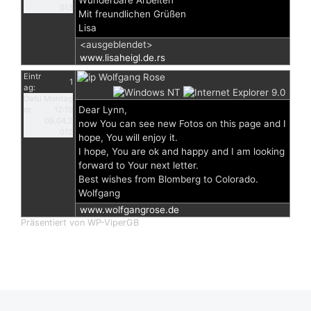
Wunderbare Arbeiten
013
Mit freundlichen Grüßen
Lisa
<ausgeblendet>
www.lisaheigl.de.rs
Eintr
Wolfgang Rose
1
ag:
Datu
Montag
Dear Lynn,
m:
12:19
09.04.2
now You can see new Fotos on this page and I
012
hope, You will enjoy it.
I hope, You are ok and happy and I am looking
forward to Your next letter.
Best wishes from Blomberg to Colorado.
Wolfgang
www.wolfgangrose.de
Präsentiert von WP-ViperGB