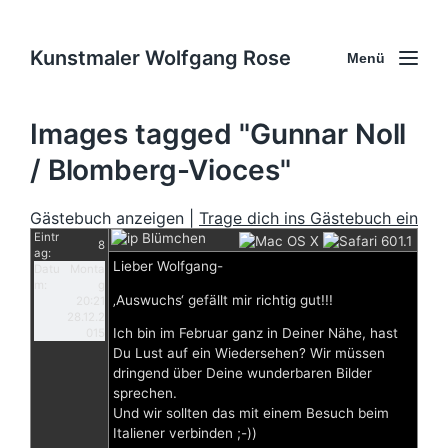
Kunstmaler Wolfgang Rose
Menü
Images tagged "Gunnar Noll
/ Blomberg-Vioces"
Gästebuch anzeigen |
Trage dich ins Gästebuch ein
Eintr
Blümchen
8
ag:
Lieber Wolfgang-
Datu
Monta
m:
g
‚Auswuchs‘ gefällt mir richtig gut!!!
20:21
28.12.2
Ich bin im Februar ganz in Deiner Nähe, hast
015
Du Lust auf ein Wiedersehen? Wir müssen
dringend über Deine wunderbaren Bilder
sprechen.
Und wir sollten das mit einem Besuch beim
Italiener verbinden ;-))