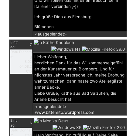
Und wir sollten das mit einem Besuch beim
Italiener verbinden ;-))
Ich grüße Dich aus Flensburg
Blümchen
<ausgeblendet>
Eintr
Käthe Knobloch
7
ag:
Datu
Diensta
Lieber Wolfgang,
m:
g
8:02
herzlichen Dank für das Willkommenseigefühl
04.08.2
an der Kunstmauer zu Blomberg. Und für
015
nächstes Jahr verspreche ich, meine Drohung
wahrzumachen, dann haste zwo Ateliergäste
anner Backe.
Liebe Grüße, Käthe aus Bad Salzuflen, die
Ariane besucht hat.
<ausgeblendet>
www.bittemito.wordpress.com
Eintr
Monika Deus
6
ag:
Datu
Donner
Hallo Wolfgang, bin zufällig auf Deine Seite
m:
stag