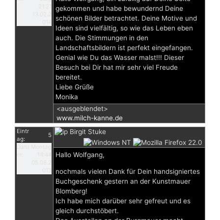
21:21
gekommen und habe bewundernd Deine
13.02.2
schönen Bilder betrachtet. Deine Motive und
014
Ideen sind vielfältig, so wie das Leben eben
auch. Die Stimmungen in den
Landschaftsbildern ist perfekt eingefangen.
Genial wie Du das Wasser malst!!! Dieser
Besuch bei Dir hat mir sehr viel Freude
bereitet.
Liebe Grüße
Monika
<ausgeblendet>
www.milch-kanne.de
Eintr
Birgit Stuke
5
ag:
Datu
Montag
Hallo Wolfgang,
m:
14:44
05.08.2
013
nochmals vielen Dank für Dein handsigniertes
Buchgeschenk gestern an der Kunstmauer
Blomberg!
Ich habe mich darüber sehr gefreut und es
gleich durchstöbert.