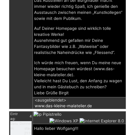
Das Ausstellen an der Burgmauer macht
immer wieder richtig Spaß, ich genieße den
Ausstausch zwischen meinen „Kunstkollegen“
sowie mit dem Publikum.
Auf Deiner Homepage sind wirklich tolle
kreative Werke!
Ausnehmend gut gefallen mir Deine
Fantasybilder wie z.B. „Walweise“ oder
realistische Naheindrücke wie „Fliessend“.
Ich würde mich freuen, wenn Du meine neue
Homepage besuchen würdest (www.das-
kleine-malatelier.de).
Vielleicht hast Du Lust, den Anfang zu wagen
und in mein Gästebuch zu schreiben?
Liebe Grüße Birgit
<ausgeblendet>
www.das-kleine-malatelier.de
Eintr
Pipistrello
4
ag:
Datu
Donner
Hallo lieber Wolfgang!!!
m:
stag
21:11