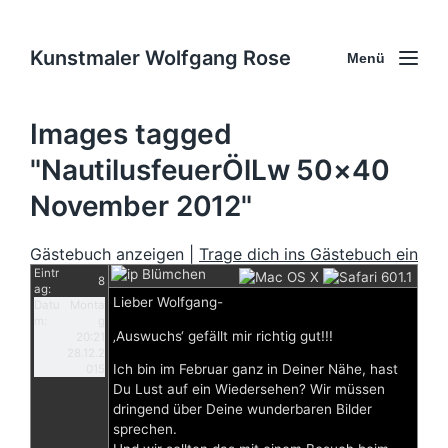
Kunstmaler Wolfgang Rose
Menü
Images tagged
"NautilusfeuerÖlLw 50×40
November 2012"
Gästebuch anzeigen |
Trage dich ins Gästebuch ein
Eintr
Blümchen
8
ag:
Lieber Wolfgang-
Datu
Monta
m:
g
‚Auswuchs‘ gefällt mir richtig gut!!!
20:21
28.12.2
Ich bin im Februar ganz in Deiner Nähe, hast
015
Du Lust auf ein Wiedersehen? Wir müssen
dringend über Deine wunderbaren Bilder
sprechen.