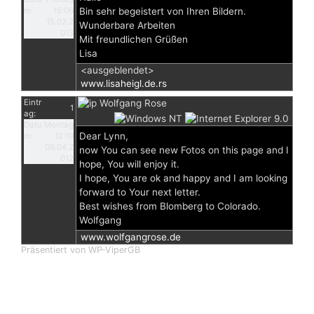
m:
15:06
Bin sehr begeistert von Ihren Bildern.
15.02.2
Wunderbare Arbeiten
013
Mit freundlichen Grüßen
Lisa
<ausgeblendet>
www.lisaheigl.de.rs
Eintr
Wolfgang Rose
1
ag:
Datu
Montag
Dear Lynn,
m:
12:19
09.04.2
now You can see new Fotos on this page and I
012
hope, You will enjoy it.
I hope, You are ok and happy and I am looking
forward to Your next letter.
Best wishes from Blomberg to Colorado.
Wolfgang
www.wolfgangrose.de
Präsentiert von WP-ViperGB