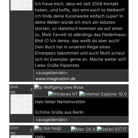
16.05.2
Ich freue mich, dass wir seit 2008 Kontakt
013
haben…und hoffe, das wird auch so bleiben!!!
Ich finde deine Kunstwerke einfach super! In
deine Wellen würde ich mich am liebsten
stürzen, so realistisch kommen sie auf einen
zu. Mein Favorit ist allerdings das Fledermaus-
Bild! 🙂 Ich denke, das weißt du aber auch!
Dein Buch hat in unserem Regal einen
Ehrenplatz bekommen und auch Mutti schaut
sich ihr Exemplar gerne an. Mache weiter so!!!
Liebe Grüße Pipistrello
<ausgeblendet>
www.imagination.de
Eintr
Wolfgang Uwe Rose
3
ag:
Datu
Montag
Halo lieber Namensvetter.
m:
13:16
04.03.2
013
Schöne Grüße aus Berlin
<ausgeblendet>
Eintr
lisa heigl
2
ag:
Hallo
Datu
Freitag