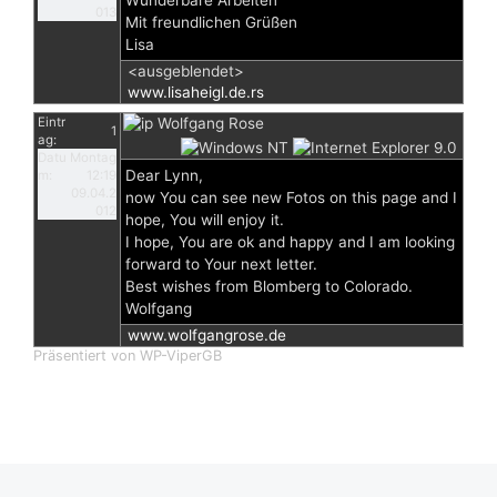
Wunderbare Arbeiten
013
Mit freundlichen Grüßen
Lisa
<ausgeblendet>
www.lisaheigl.de.rs
Eintr
Wolfgang Rose
1
ag:
Datu
Montag
Dear Lynn,
m:
12:19
09.04.2
now You can see new Fotos on this page and I
012
hope, You will enjoy it.
I hope, You are ok and happy and I am looking
forward to Your next letter.
Best wishes from Blomberg to Colorado.
Wolfgang
www.wolfgangrose.de
Präsentiert von WP-ViperGB