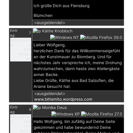
Ich grüße Dich aus Flensburg
Blümchen
<ausgeblendet>
Eintr
Käthe Knobloch
7
ag:
Datu
Diensta
Lieber Wolfgang,
m:
g
8:02
herzlichen Dank für das Willkommenseigefühl
04.08.2
an der Kunstmauer zu Blomberg. Und für
015
nächstes Jahr verspreche ich, meine Drohung
wahrzumachen, dann haste zwo Ateliergäste
anner Backe.
Liebe Grüße, Käthe aus Bad Salzuflen, die
Ariane besucht hat.
<ausgeblendet>
www.bittemito.wordpress.com
Eintr
Monika Deus
6
ag:
Datu
Donner
Hallo Wolfgang, bin zufällig auf Deine Seite
m:
stag
21:21
gekommen und habe bewundernd Deine
13.02.2