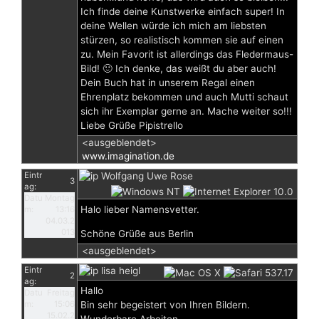
Ich finde deine Kunstwerke einfach super! In
deine Wellen würde ich mich am liebsten
stürzen, so realistisch kommen sie auf einen
zu. Mein Favorit ist allerdings das Fledermaus-
Bild! 🙂 Ich denke, das weißt du aber auch!
Dein Buch hat in unserem Regal einen
Ehrenplatz bekommen und auch Mutti schaut
sich ihr Exemplar gerne an. Mache weiter so!!!
Liebe Grüße Pipistrello
<ausgeblendet>
www.imagination.de
Eintr
Wolfgang Uwe Rose
3
ag:
Datu
Montag
Halo lieber Namensvetter.
m:
13:16
04.03.2
013
Schöne Grüße aus Berlin
<ausgeblendet>
Eintr
lisa heigl
2
ag:
Hallo
Datu
Freitag
m:
15:06
Bin sehr begeistert von Ihren Bildern.
15.02.2