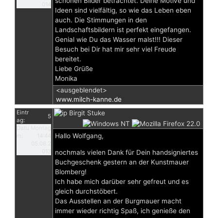
schönen Bilder betrachtet. Deine Motive und
014
Ideen sind vielfältig, so wie das Leben eben
auch. Die Stimmungen in den
Landschaftsbildern ist perfekt eingefangen.
Genial wie Du das Wasser malst!!! Dieser
Besuch bei Dir hat mir sehr viel Freude
bereitet.
Liebe Grüße
Monika
<ausgeblendet>
www.milch-kanne.de
Eintr
Birgit Stuke
5
ag:
Datu
Montag
Hallo Wolfgang,
m:
14:44
05.08.2
013
nochmals vielen Dank für Dein handsigniertes
Buchgeschenk gestern an der Kunstmauer
Blomberg!
Ich habe mich darüber sehr gefreut und es
gleich durchstöbert.
Das Ausstellen an der Burgmauer macht
immer wieder richtig Spaß, ich genieße den