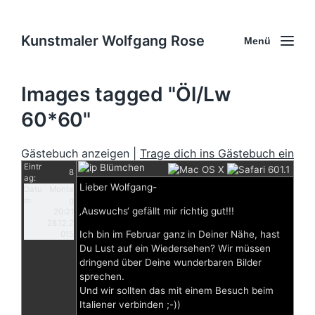
Kunstmaler Wolfgang Rose
Menü
Images tagged "Öl/Lw
60*60"
Gästebuch anzeigen |
Trage dich ins Gästebuch ein
Eintr
Blümchen
8
ag:
Lieber Wolfgang-
Datu
Monta
m:
g
‚Auswuchs‘ gefällt mir richtig gut!!!
20:21
28.12.2
Ich bin im Februar ganz in Deiner Nähe, hast
015
Du Lust auf ein Wiedersehen? Wir müssen
dringend über Deine wunderbaren Bilder
sprechen.
Und wir sollten das mit einem Besuch beim
Italiener verbinden ;-))