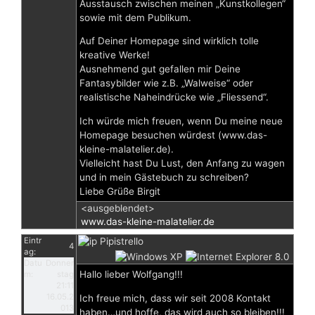
Ausstausch zwischen meinen „Kunstkollegen“
sowie mit dem Publikum.
Auf Deiner Homepage sind wirklich tolle
kreative Werke!
Ausnehmend gut gefallen mir Deine
Fantasybilder wie z.B. „Walweise“ oder
realistische Naheindrücke wie „Fliessend“.
Ich würde mich freuen, wenn Du meine neue
Homepage besuchen würdest (www.das-
kleine-malatelier.de).
Vielleicht hast Du Lust, den Anfang zu wagen
und in mein Gästebuch zu schreiben?
Liebe Grüße Birgit
<ausgeblendet>
www.das-kleine-malatelier.de
Eintr
Pipistrello
4
ag:
Datu
Donner
Hallo lieber Wolfgang!!!
m:
stag
21:11
16.05.2
Ich freue mich, dass wir seit 2008 Kontakt
013
haben…und hoffe, das wird auch so bleiben!!!