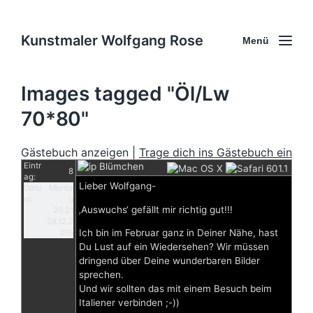
Kunstmaler Wolfgang Rose
Menü
Images tagged "Öl/Lw
70*80"
Gästebuch anzeigen |
Trage dich ins Gästebuch ein
Eintr
Blümchen
8
ag:
Lieber Wolfgang-
Datu
Monta
m:
g
‚Auswuchs‘ gefällt mir richtig gut!!!
20:21
28.12.2
Ich bin im Februar ganz in Deiner Nähe, hast
015
Du Lust auf ein Wiedersehen? Wir müssen
dringend über Deine wunderbaren Bilder
sprechen.
Und wir sollten das mit einem Besuch beim
Italiener verbinden ;-))