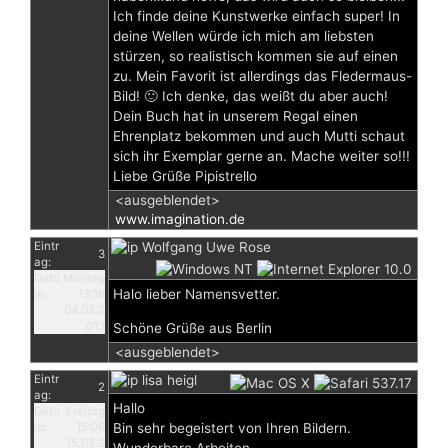
Ich finde deine Kunstwerke einfach super! In
deine Wellen würde ich mich am liebsten
stürzen, so realistisch kommen sie auf einen
zu. Mein Favorit ist allerdings das Fledermaus-
Bild! 🙂 Ich denke, das weißt du aber auch!
Dein Buch hat in unserem Regal einen
Ehrenplatz bekommen und auch Mutti schaut
sich ihr Exemplar gerne an. Mache weiter so!!!
Liebe Grüße Pipistrello
<ausgeblendet>
www.imagination.de
Eintr
Wolfgang Uwe Rose
3
ag:
Datu
Montag
Halo lieber Namensvetter.
m:
13:16
04.03.2
013
Schöne Grüße aus Berlin
<ausgeblendet>
Eintr
lisa heigl
2
ag:
Hallo
Datu
Freitag
m:
15:06
Bin sehr begeistert von Ihren Bildern.
15.02.2