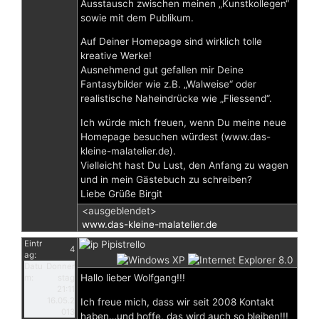
Ausstausch zwischen meinen „Kunstkollegen“
sowie mit dem Publikum.
Auf Deiner Homepage sind wirklich tolle
kreative Werke!
Ausnehmend gut gefallen mir Deine
Fantasybilder wie z.B. „Walweise“ oder
realistische Naheindrücke wie „Fliessend“.
Ich würde mich freuen, wenn Du meine neue
Homepage besuchen würdest (www.das-
kleine-malatelier.de).
Vielleicht hast Du Lust, den Anfang zu wagen
und in mein Gästebuch zu schreiben?
Liebe Grüße Birgit
<ausgeblendet>
www.das-kleine-malatelier.de
Eintr
Pipistrello
4
ag:
Datu
Donner
Hallo lieber Wolfgang!!!
m:
stag
21:11
16.05.2
Ich freue mich, dass wir seit 2008 Kontakt
013
haben…und hoffe, das wird auch so bleiben!!!