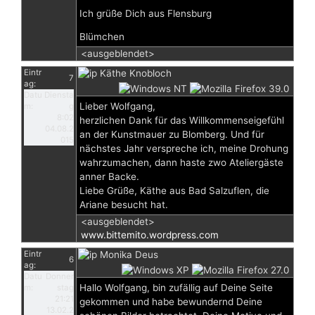
Ich grüße Dich aus Flensburg
Blümchen
<ausgeblendet>
Eintr
Käthe Knobloch
7
ag:
Datu
Diensta
Lieber Wolfgang,
m:
g
8:02
herzlichen Dank für das Willkommenseigefühl
04.08.2
an der Kunstmauer zu Blomberg. Und für
015
nächstes Jahr verspreche ich, meine Drohung
wahrzumachen, dann haste zwo Ateliergäste
anner Backe.
Liebe Grüße, Käthe aus Bad Salzuflen, die
Ariane besucht hat.
<ausgeblendet>
www.bittemito.wordpress.com
Eintr
Monika Deus
6
ag:
Datu
Donner
Hallo Wolfgang, bin zufällig auf Deine Seite
m:
stag
21:21
gekommen und habe bewundernd Deine
13.02.2