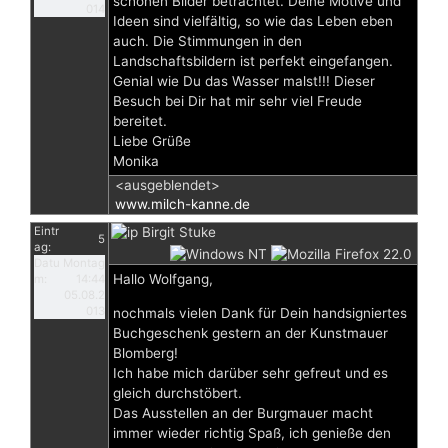
schönen Bilder betrachtet. Deine Motive und
014
Ideen sind vielfältig, so wie das Leben eben
auch. Die Stimmungen in den
Landschaftsbildern ist perfekt eingefangen.
Genial wie Du das Wasser malst!!! Dieser
Besuch bei Dir hat mir sehr viel Freude
bereitet.
Liebe Grüße
Monika
<ausgeblendet>
www.milch-kanne.de
Eintr
Birgit Stuke
5
ag:
Datu
Montag
Hallo Wolfgang,
m:
14:44
05.08.2
013
nochmals vielen Dank für Dein handsigniertes
Buchgeschenk gestern an der Kunstmauer
Blomberg!
Ich habe mich darüber sehr gefreut und es
gleich durchstöbert.
Das Ausstellen an der Burgmauer macht
immer wieder richtig Spaß, ich genieße den