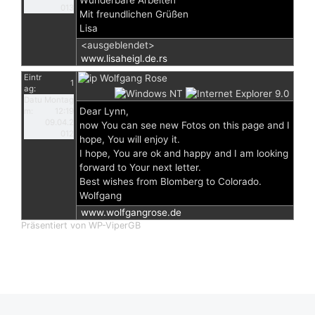
Wunderbare Arbeiten
013
Mit freundlichen Grüßen
Lisa
<ausgeblendet>
www.lisaheigl.de.rs
Eintr
Wolfgang Rose
1
ag:
Datu
Montag
Dear Lynn,
m:
12:19
09.04.2
now You can see new Fotos on this page and I
012
hope, You will enjoy it.
I hope, You are ok and happy and I am looking
forward to Your next letter.
Best wishes from Blomberg to Colorado.
Wolfgang
www.wolfgangrose.de
Präsentiert von WP-ViperGB