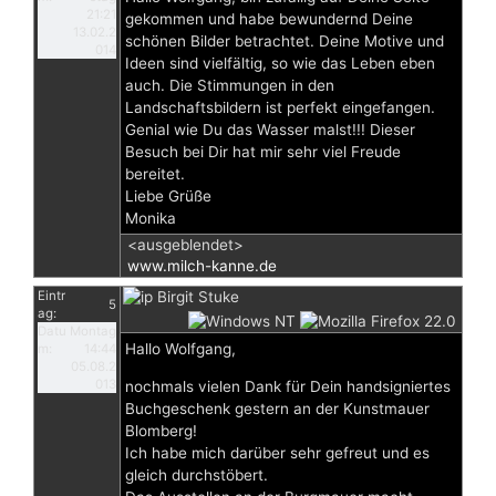
21:21
gekommen und habe bewundernd Deine
13.02.2
schönen Bilder betrachtet. Deine Motive und
014
Ideen sind vielfältig, so wie das Leben eben
auch. Die Stimmungen in den
Landschaftsbildern ist perfekt eingefangen.
Genial wie Du das Wasser malst!!! Dieser
Besuch bei Dir hat mir sehr viel Freude
bereitet.
Liebe Grüße
Monika
<ausgeblendet>
www.milch-kanne.de
Eintr
Birgit Stuke
5
ag:
Datu
Montag
Hallo Wolfgang,
m:
14:44
05.08.2
013
nochmals vielen Dank für Dein handsigniertes
Buchgeschenk gestern an der Kunstmauer
Blomberg!
Ich habe mich darüber sehr gefreut und es
gleich durchstöbert.