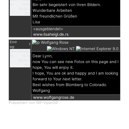
m:
15:06
Bin sehr begeistert von Ihren Bildern.
15.02.2
Wunderbare Arbeiten
013
Mit freundlichen Grüßen
Lisa
<ausgeblendet>
www.lisaheigl.de.rs
Eintr
Wolfgang Rose
1
ag:
Datu
Montag
Dear Lynn,
m:
12:19
09.04.2
now You can see new Fotos on this page and I
012
hope, You will enjoy it.
I hope, You are ok and happy and I am looking
forward to Your next letter.
Best wishes from Blomberg to Colorado.
Wolfgang
www.wolfgangrose.de
Präsentiert von WP-ViperGB