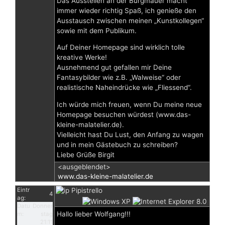
Das Ausstellen an der Burgmauer macht
immer wieder richtig Spaß, ich genieße den
Ausstausch zwischen meinen „Kunstkollegen“
sowie mit dem Publikum.
Auf Deiner Homepage sind wirklich tolle
kreative Werke!
Ausnehmend gut gefallen mir Deine
Fantasybilder wie z.B. „Walweise“ oder
realistische Naheindrücke wie „Fliessend“.
Ich würde mich freuen, wenn Du meine neue
Homepage besuchen würdest (www.das-
kleine-malatelier.de).
Vielleicht hast Du Lust, den Anfang zu wagen
und in mein Gästebuch zu schreiben?
Liebe Grüße Birgit
<ausgeblendet>
www.das-kleine-malatelier.de
Eintr
Pipistrello
4
ag:
Datu
Donner
Hallo lieber Wolfgang!!!
m:
stag
21:11