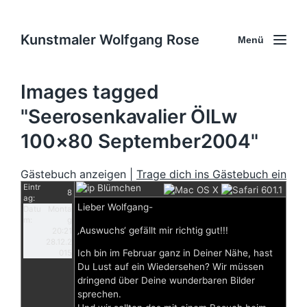
Kunstmaler Wolfgang Rose
Menü
Images tagged
"Seerosenkavalier ÖlLw
100×80 September2004"
Gästebuch anzeigen |
Trage dich ins Gästebuch ein
Eintr
Blümchen
8
ag:
Lieber Wolfgang-
Datu
Monta
m:
g
‚Auswuchs‘ gefällt mir richtig gut!!!
20:21
28.12.2
Ich bin im Februar ganz in Deiner Nähe, hast
015
Du Lust auf ein Wiedersehen? Wir müssen
dringend über Deine wunderbaren Bilder
sprechen.