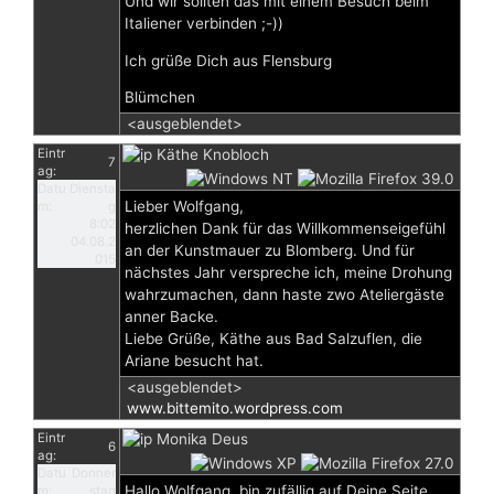
Und wir sollten das mit einem Besuch beim
Italiener verbinden ;-))
Ich grüße Dich aus Flensburg
Blümchen
<ausgeblendet>
Eintr
Käthe Knobloch
7
ag:
Datu
Diensta
Lieber Wolfgang,
m:
g
8:02
herzlichen Dank für das Willkommenseigefühl
04.08.2
an der Kunstmauer zu Blomberg. Und für
015
nächstes Jahr verspreche ich, meine Drohung
wahrzumachen, dann haste zwo Ateliergäste
anner Backe.
Liebe Grüße, Käthe aus Bad Salzuflen, die
Ariane besucht hat.
<ausgeblendet>
www.bittemito.wordpress.com
Eintr
Monika Deus
6
ag:
Datu
Donner
Hallo Wolfgang, bin zufällig auf Deine Seite
m:
stag