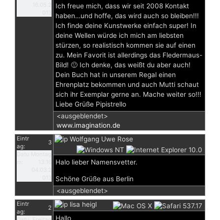
16.05.2
Ich freue mich, dass wir seit 2008 Kontakt
013
haben…und hoffe, das wird auch so bleiben!!!
Ich finde deine Kunstwerke einfach super! In
deine Wellen würde ich mich am liebsten
stürzen, so realistisch kommen sie auf einen
zu. Mein Favorit ist allerdings das Fledermaus-
Bild! 🙂 Ich denke, das weißt du aber auch!
Dein Buch hat in unserem Regal einen
Ehrenplatz bekommen und auch Mutti schaut
sich ihr Exemplar gerne an. Mache weiter so!!!
Liebe Grüße Pipistrello
<ausgeblendet>
www.imagination.de
Eintr
Wolfgang Uwe Rose
3
ag:
Datu
Montag
Halo lieber Namensvetter.
m:
13:16
04.03.2
013
Schöne Grüße aus Berlin
<ausgeblendet>
Eintr
lisa heigl
2
ag:
Hallo
Datu
Freitag