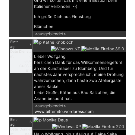
Und wir sollten das mit einem Besuch beim
Italiener verbinden ;-))
Ich grüße Dich aus Flensburg
Blümchen
<ausgeblendet>
Eintr
Käthe Knobloch
7
ag:
Datu
Diensta
Lieber Wolfgang,
m:
g
8:02
herzlichen Dank für das Willkommenseigefühl
04.08.2
an der Kunstmauer zu Blomberg. Und für
015
nächstes Jahr verspreche ich, meine Drohung
wahrzumachen, dann haste zwo Ateliergäste
anner Backe.
Liebe Grüße, Käthe aus Bad Salzuflen, die
Ariane besucht hat.
<ausgeblendet>
www.bittemito.wordpress.com
Eintr
Monika Deus
6
ag:
Datu
Donner
Hallo Wolfgang, bin zufällig auf Deine Seite
m:
stag