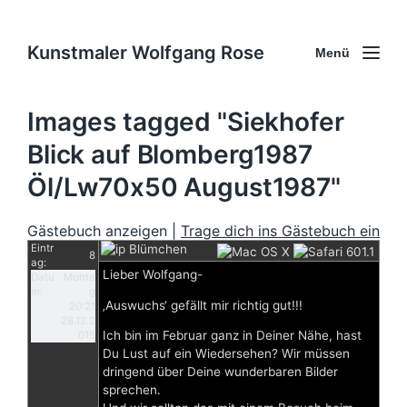
Kunstmaler Wolfgang Rose
Menü
Images tagged "Siekhofer
Blick auf Blomberg1987
Öl/Lw70x50 August1987"
Gästebuch anzeigen |
Trage dich ins Gästebuch ein
Eintr
Blümchen
8
ag:
Lieber Wolfgang-
Datu
Monta
m:
g
‚Auswuchs‘ gefällt mir richtig gut!!!
20:21
28.12.2
Ich bin im Februar ganz in Deiner Nähe, hast
015
Du Lust auf ein Wiedersehen? Wir müssen
dringend über Deine wunderbaren Bilder
sprechen.