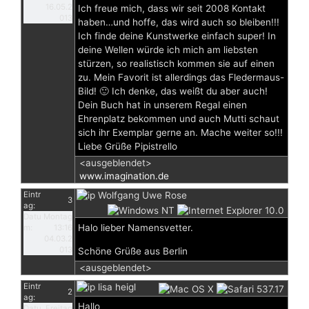
16.05.2
Ich freue mich, dass wir seit 2008 Kontakt
013
haben…und hoffe, das wird auch so bleiben!!!
Ich finde deine Kunstwerke einfach super! In
deine Wellen würde ich mich am liebsten
stürzen, so realistisch kommen sie auf einen
zu. Mein Favorit ist allerdings das Fledermaus-
Bild! 🙂 Ich denke, das weißt du aber auch!
Dein Buch hat in unserem Regal einen
Ehrenplatz bekommen und auch Mutti schaut
sich ihr Exemplar gerne an. Mache weiter so!!!
Liebe Grüße Pipistrello
<ausgeblendet>
www.imagination.de
Eintr
Wolfgang Uwe Rose
3
ag:
Datu
Montag
Halo lieber Namensvetter.
m:
13:16
04.03.2
013
Schöne Grüße aus Berlin
<ausgeblendet>
Eintr
lisa heigl
2
ag:
Hallo
Datu
Freitag