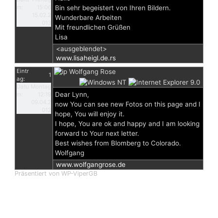
m:
15:06
Bin sehr begeistert von Ihren Bildern.
15.02.2
Wunderbare Arbeiten
013
Mit freundlichen Grüßen
Lisa
<ausgeblendet>
www.lisaheigl.de.rs
Eintr
Wolfgang Rose
1
ag:
Datu
Montag
Dear Lynn,
m:
12:19
09.04.2
now You can see new Fotos on this page and I
012
hope, You will enjoy it.
I hope, You are ok and happy and I am looking
forward to Your next letter.
Best wishes from Blomberg to Colorado.
Wolfgang
www.wolfgangrose.de
Präsentiert von WP-ViperGB