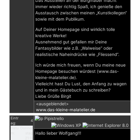
Das Ausstellen an der Burgmauer macht
immer wieder richtig Spaß, ich genieße den
Ausstausch zwischen meinen „Kunstkollegen“
sowie mit dem Publikum.
Auf Deiner Homepage sind wirklich tolle
kreative Werke!
Ausnehmend gut gefallen mir Deine
Fantasybilder wie z.B. „Walweise“ oder
realistische Naheindrücke wie „Fliessend“.
Ich würde mich freuen, wenn Du meine neue
Homepage besuchen würdest (www.das-
kleine-malatelier.de).
Vielleicht hast Du Lust, den Anfang zu wagen
und in mein Gästebuch zu schreiben?
Liebe Grüße Birgit
<ausgeblendet>
www.das-kleine-malatelier.de
Eintr
Pipistrello
4
ag:
Datu
Donner
Hallo lieber Wolfgang!!!
m:
stag
21:11