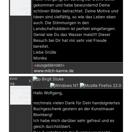
21:21
gekommen und habe bewundernd Deine
13.02.2
schönen Bilder betrachtet. Deine Motive und
014
Ideen sind vielfältig, so wie das Leben eben
auch. Die Stimmungen in den
Landschaftsbildern ist perfekt eingefangen.
Genial wie Du das Wasser malst!!! Dieser
Besuch bei Dir hat mir sehr viel Freude
bereitet.
Liebe Grüße
Monika
<ausgeblendet>
www.milch-kanne.de
Eintr
Birgit Stuke
5
ag:
Datu
Montag
Hallo Wolfgang,
m:
14:44
05.08.2
013
nochmals vielen Dank für Dein handsigniertes
Buchgeschenk gestern an der Kunstmauer
Blomberg!
Ich habe mich darüber sehr gefreut und es
gleich durchstöbert.