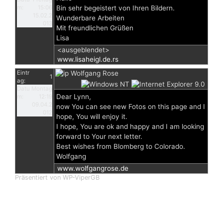
m:
15:06
Bin sehr begeistert von Ihren Bildern.
15.02.2
Wunderbare Arbeiten
013
Mit freundlichen Grüßen
Lisa
<ausgeblendet>
www.lisaheigl.de.rs
Eintr
Wolfgang Rose
1
ag:
Datu
Montag
Dear Lynn,
m:
12:19
09.04.2
now You can see new Fotos on this page and I
012
hope, You will enjoy it.
I hope, You are ok and happy and I am looking
forward to Your next letter.
Best wishes from Blomberg to Colorado.
Wolfgang
www.wolfgangrose.de
Präsentiert von WP-ViperGB