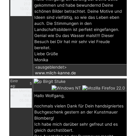
21:21
gekommen und habe bewundernd Deine
13.02.2
schönen Bilder betrachtet. Deine Motive und
014
Ideen sind vielfältig, so wie das Leben eben
auch. Die Stimmungen in den
Landschaftsbildern ist perfekt eingefangen.
Genial wie Du das Wasser malst!!! Dieser
Besuch bei Dir hat mir sehr viel Freude
bereitet.
Liebe Grüße
Monika
<ausgeblendet>
www.milch-kanne.de
Eintr
Birgit Stuke
5
ag:
Datu
Montag
Hallo Wolfgang,
m:
14:44
05.08.2
013
nochmals vielen Dank für Dein handsigniertes
Buchgeschenk gestern an der Kunstmauer
Blomberg!
Ich habe mich darüber sehr gefreut und es
gleich durchstöbert.