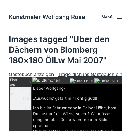
Kunstmaler Wolfgang Rose
Menü
Images tagged "Über den
Dächern von Blomberg
180×180 ÖlLw Mai 2007"
Gästebuch anzeigen |
Trage dich ins Gästebuch ein
Eintr
Blümchen
8
ag:
Lieber Wolfgang-
Datu
Monta
m:
g
‚Auswuchs‘ gefällt mir richtig gut!!!
20:21
28.12.2
Ich bin im Februar ganz in Deiner Nähe, hast
015
Du Lust auf ein Wiedersehen? Wir müssen
dringend über Deine wunderbaren Bilder
sprechen.