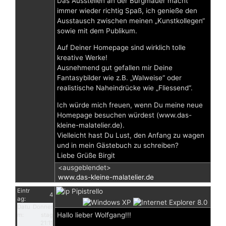
Das Ausstellen an der Burgmauer macht
immer wieder richtig Spaß, ich genieße den
Ausstausch zwischen meinen „Kunstkollegen“
sowie mit dem Publikum.
Auf Deiner Homepage sind wirklich tolle
kreative Werke!
Ausnehmend gut gefallen mir Deine
Fantasybilder wie z.B. „Walweise“ oder
realistische Naheindrücke wie „Fliessend“.
Ich würde mich freuen, wenn Du meine neue
Homepage besuchen würdest (www.das-
kleine-malatelier.de).
Vielleicht hast Du Lust, den Anfang zu wagen
und in mein Gästebuch zu schreiben?
Liebe Grüße Birgit
<ausgeblendet>
www.das-kleine-malatelier.de
Eintr
Pipistrello
4
ag:
Datu
Donner
Hallo lieber Wolfgang!!!
m:
stag
21:11