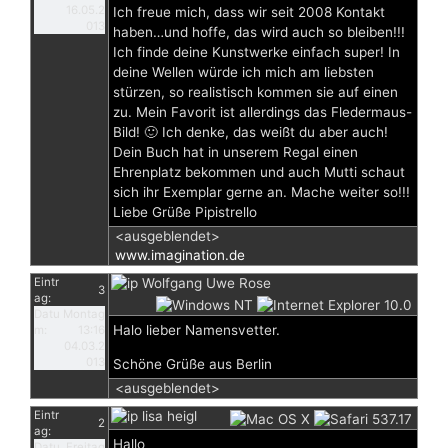
16.05.2
Ich freue mich, dass wir seit 2008 Kontakt
013
haben…und hoffe, das wird auch so bleiben!!!
Ich finde deine Kunstwerke einfach super! In
deine Wellen würde ich mich am liebsten
stürzen, so realistisch kommen sie auf einen
zu. Mein Favorit ist allerdings das Fledermaus-
Bild! 🙂 Ich denke, das weißt du aber auch!
Dein Buch hat in unserem Regal einen
Ehrenplatz bekommen und auch Mutti schaut
sich ihr Exemplar gerne an. Mache weiter so!!!
Liebe Grüße Pipistrello
<ausgeblendet>
www.imagination.de
Eintr
Wolfgang Uwe Rose
3
ag:
Datu
Montag
Halo lieber Namensvetter.
m:
13:16
04.03.2
013
Schöne Grüße aus Berlin
<ausgeblendet>
Eintr
lisa heigl
2
ag:
Hallo
Datu
Freitag