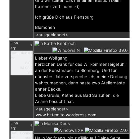
Und wir sollten das mit einem Besuch beim
Italiener verbinden ;-))
Ich grüße Dich aus Flensburg
Blümchen
<ausgeblendet>
Eintr
Käthe Knobloch
7
ag:
Datu
Diensta
Lieber Wolfgang,
m:
g
8:02
herzlichen Dank für das Willkommenseigefühl
04.08.2
an der Kunstmauer zu Blomberg. Und für
015
nächstes Jahr verspreche ich, meine Drohung
wahrzumachen, dann haste zwo Ateliergäste
anner Backe.
Liebe Grüße, Käthe aus Bad Salzuflen, die
Ariane besucht hat.
<ausgeblendet>
www.bittemito.wordpress.com
Eintr
Monika Deus
6
ag:
Datu
Donner
Hallo Wolfgang, bin zufällig auf Deine Seite
m:
stag