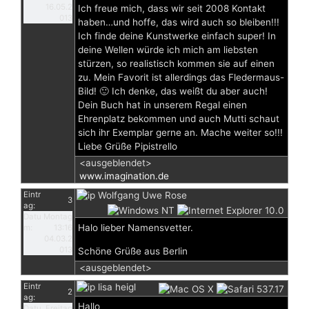
16.05.2
Ich freue mich, dass wir seit 2008 Kontakt
013
haben…und hoffe, das wird auch so bleiben!!!
Ich finde deine Kunstwerke einfach super! In
deine Wellen würde ich mich am liebsten
stürzen, so realistisch kommen sie auf einen
zu. Mein Favorit ist allerdings das Fledermaus-
Bild! 🙂 Ich denke, das weißt du aber auch!
Dein Buch hat in unserem Regal einen
Ehrenplatz bekommen und auch Mutti schaut
sich ihr Exemplar gerne an. Mache weiter so!!!
Liebe Grüße Pipistrello
<ausgeblendet>
www.imagination.de
Eintr
Wolfgang Uwe Rose
3
ag:
Datu
Montag
Halo lieber Namensvetter.
m:
13:16
04.03.2
013
Schöne Grüße aus Berlin
<ausgeblendet>
Eintr
lisa heigl
2
ag:
Hallo
Datu
Freitag