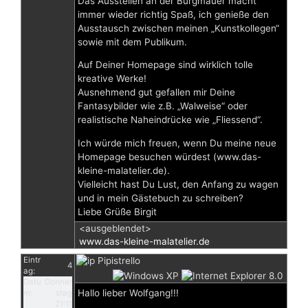
Das Ausstellen an der Burgmauer macht
immer wieder richtig Spaß, ich genieße den
Ausstausch zwischen meinen „Kunstkollegen“
sowie mit dem Publikum.
Auf Deiner Homepage sind wirklich tolle
kreative Werke!
Ausnehmend gut gefallen mir Deine
Fantasybilder wie z.B. „Walweise“ oder
realistische Naheindrücke wie „Fliessend“.
Ich würde mich freuen, wenn Du meine neue
Homepage besuchen würdest (www.das-
kleine-malatelier.de).
Vielleicht hast Du Lust, den Anfang zu wagen
und in mein Gästebuch zu schreiben?
Liebe Grüße Birgit
<ausgeblendet>
www.das-kleine-malatelier.de
Eintr
Pipistrello
4
ag:
Datu
Donner
Hallo lieber Wolfgang!!!
m:
stag
21:11