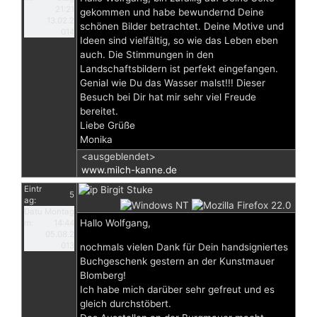
21:21
gekommen und habe bewundernd Deine
13.02.2
schönen Bilder betrachtet. Deine Motive und
014
Ideen sind vielfältig, so wie das Leben eben
auch. Die Stimmungen in den
Landschaftsbildern ist perfekt eingefangen.
Genial wie Du das Wasser malst!!! Dieser
Besuch bei Dir hat mir sehr viel Freude
bereitet.
Liebe Grüße
Monika
<ausgeblendet>
www.milch-kanne.de
Eintr
Birgit Stuke
5
ag:
Datu
Montag
Hallo Wolfgang,
m:
14:44
05.08.2
013
nochmals vielen Dank für Dein handsigniertes
Buchgeschenk gestern an der Kunstmauer
Blomberg!
Ich habe mich darüber sehr gefreut und es
gleich durchstöbert.