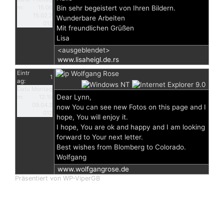
m:
15:06
Bin sehr begeistert von Ihren Bildern.
15.02.2
Wunderbare Arbeiten
013
Mit freundlichen Grüßen
Lisa
<ausgeblendet>
www.lisaheigl.de.rs
Eintr
Wolfgang Rose
1
ag:
Datu
Montag
Dear Lynn,
m:
12:19
09.04.2
now You can see new Fotos on this page and I
012
hope, You will enjoy it.
I hope, You are ok and happy and I am looking
forward to Your next letter.
Best wishes from Blomberg to Colorado.
Wolfgang
www.wolfgangrose.de
Präsentiert von WP-ViperGB