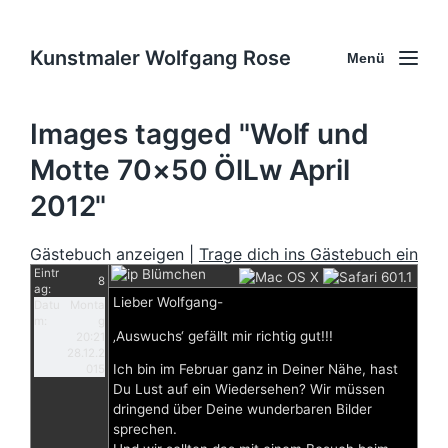
Kunstmaler Wolfgang Rose
Menü
Images tagged "Wolf und
Motte 70×50 ÖlLw April
2012"
Gästebuch anzeigen |
Trage dich ins Gästebuch ein
Eintr
Blümchen
8
ag:
Lieber Wolfgang-
Datu
Monta
m:
g
‚Auswuchs‘ gefällt mir richtig gut!!!
20:21
28.12.2
Ich bin im Februar ganz in Deiner Nähe, hast
015
Du Lust auf ein Wiedersehen? Wir müssen
dringend über Deine wunderbaren Bilder
sprechen.