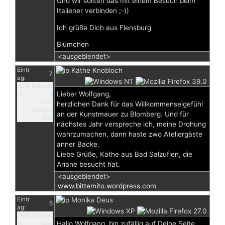
Und wir sollten das mit einem Besuch beim
Italiener verbinden ;-))
Ich grüße Dich aus Flensburg
Blümchen
<ausgeblendet>
Eintr
Käthe Knobloch
7
ag:
Datu
Diensta
Lieber Wolfgang,
m:
g
8:02
herzlichen Dank für das Willkommenseigefühl
04.08.2
an der Kunstmauer zu Blomberg. Und für
015
nächstes Jahr verspreche ich, meine Drohung
wahrzumachen, dann haste zwo Ateliergäste
anner Backe.
Liebe Grüße, Käthe aus Bad Salzuflen, die
Ariane besucht hat.
<ausgeblendet>
www.bittemito.wordpress.com
Eintr
Monika Deus
6
ag:
Datu
Donner
Hallo Wolfgang, bin zufällig auf Deine Seite
m:
stag